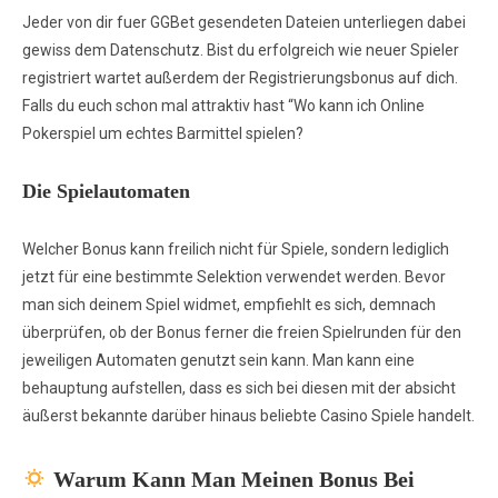
Jeder von dir fuer GGBet gesendeten Dateien unterliegen dabei
gewiss dem Datenschutz. Bist du erfolgreich wie neuer Spieler
registriert wartet außerdem der Registrierungsbonus auf dich.
Falls du euch schon mal attraktiv hast “Wo kann ich Online
Pokerspiel um echtes Barmittel spielen?
Die Spielautomaten
Welcher Bonus kann freilich nicht für Spiele, sondern lediglich
jetzt für eine bestimmte Selektion verwendet werden. Bevor
man sich deinem Spiel widmet, empfiehlt es sich, demnach
überprüfen, ob der Bonus ferner die freien Spielrunden für den
jeweiligen Automaten genutzt sein kann. Man kann eine
behauptung aufstellen, dass es sich bei diesen mit der absicht
äußerst bekannte darüber hinaus beliebte Casino Spiele handelt.
Warum Kann Man Meinen Bonus Bei