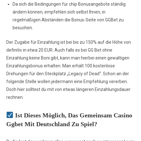
Da sich die Bedingungen für chip Bonusangebote ständig
ändern können, empfehlen sich selbst Ihnen, in
regelmäßigen Abständen die Bonus-Seite von GGBet zu
besuchen.
Der Zugabe für Einzahlung ist bei bis zu 150% auf die Höhe von
definitiv in etwa 20 EUR. Auch falls es bei GG Bet ohne
Einzahlung keine Boni gibt, kann man hierbei einen gewaltigen
Einzahlungsbonus erhalten. Man erhält 100 kostenlose
Drehungen für den Steckplatz „Legacy of Dead“. Schon an der
folgende Stelle wollen jedermann eine Empfehlung vererben.
Doch hier solltest du mit von etwas längeren Einzahlungsdauer
rechnen.
Ist Dieses Möglich, Das Gemeinsam Casino
Ggbet Mit Deutschland Zu Spiel?