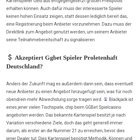
Kartenspieler Geld aus entgegengesetzt großen Preispools
erhalten können. Auch dafür muss der interessierte Spieler
keinen hohen Einsatz zeigen, statt dessen lediglich bereit das,
eine Registrierung beim Anbieter vorzunehmen. Dazu muss der
Direktlink zum Angebot genutzt werden, um seinem Anbieter
seine Teilnahmebereitschaft zu signalisieren.
Akzeptiert Ggbet Spieler Proletenhaft
Deutschland?
Anders der Zukunft mag es außerdem dann sein, dass eventuell
neue Anbieter zu einen Angebot hinzugefügt sein, was für noch
obendrein mehr Abwechslung sorge tragen wird.
Blackjack ist
eines jener vielen Tischspiele, chip beim GGBet Spielcasino
angeboten werden. Das bekannte Kartenspiel besitzt je nach
Variation verschiedene Ziele, doch das geht generell immer
darum, als erster an die Nummer 21 zu erreichen, bevor dies
jener Dealer tut. Dies Kartenspiel benötigt Methodik, Können und