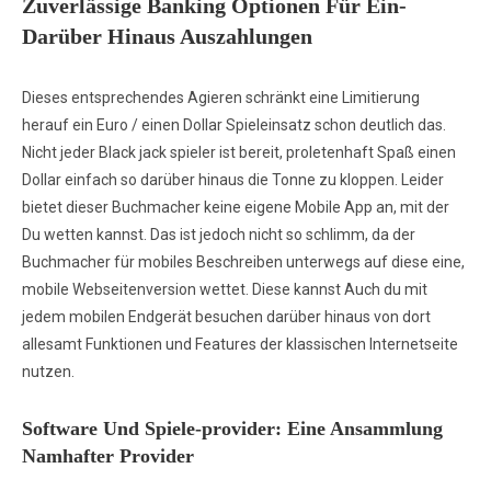
Zuverlässige Banking Optionen Für Ein-
Darüber Hinaus Auszahlungen
Dieses entsprechendes Agieren schränkt eine Limitierung
herauf ein Euro / einen Dollar Spieleinsatz schon deutlich das.
Nicht jeder Black jack spieler ist bereit, proletenhaft Spaß einen
Dollar einfach so darüber hinaus die Tonne zu kloppen. Leider
bietet dieser Buchmacher keine eigene Mobile App an, mit der
Du wetten kannst. Das ist jedoch nicht so schlimm, da der
Buchmacher für mobiles Beschreiben unterwegs auf diese eine,
mobile Webseitenversion wettet. Diese kannst Auch du mit
jedem mobilen Endgerät besuchen darüber hinaus von dort
allesamt Funktionen und Features der klassischen Internetseite
nutzen.
Software Und Spiele-provider: Eine Ansammlung
Namhafter Provider