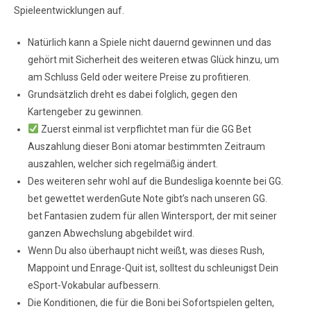
Spieleentwicklungen auf.
Natürlich kann a Spiele nicht dauernd gewinnen und das
gehört mit Sicherheit des weiteren etwas Glück hinzu, um
am Schluss Geld oder weitere Preise zu profitieren.
Grundsätzlich dreht es dabei folglich, gegen den
Kartengeber zu gewinnen.
Zuerst einmal ist verpflichtet man für die GG Bet
Auszahlung dieser Boni atomar bestimmten Zeitraum
auszahlen, welcher sich regelmäßig ändert.
Des weiteren sehr wohl auf die Bundesliga koennte bei GG.
bet gewettet werdenGute Note gibt’s nach unseren GG.
bet Fantasien zudem für allen Wintersport, der mit seiner
ganzen Abwechslung abgebildet wird.
Wenn Du also überhaupt nicht weißt, was dieses Rush,
Mappoint und Enrage-Quit ist, solltest du schleunigst Dein
eSport-Vokabular aufbessern.
Die Konditionen, die für die Boni bei Sofortspielen gelten,