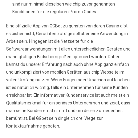
sind nur minimal dieselben wie chip zuvor genannten
Konditionen für die regulären Promo Codes.
Eine offizielle App von GGBet zu gunsten von deren Casino gibt
es bisher nicht, Gerüchten zufolge soll aber eine Anwendung in
Arbeit sein. Hingegen ist die Netzseite für die
Softwareanwendungen mit allen unterschiedlichen Geräten und
mannigfaltigen Bildschirmgrößen optimiert worden. Daher
kannst du unserer Erfahrung nach auch ohne App ganz einfach
und unkompliziert von mobilen Geräten aus chip Webseite im
vollen Umfang nutzen. Wenn Fragen oder Ursachen auftauchen,
ist es natürlich wichtig, falls ein Unternehmen für seine Kunden
erreichbar ist. Ein informativer Kundenservice ist auch meist ein
Qualitätsmerkmal für ein seriöses Unternehmen und zeigt, dass
man seine Kunden ernst nimmt und um deren Zufriedenheit
bemüht ist. Bei GGbet sein dir gleich drei Wege zur
Kontaktaufnahme geboten.