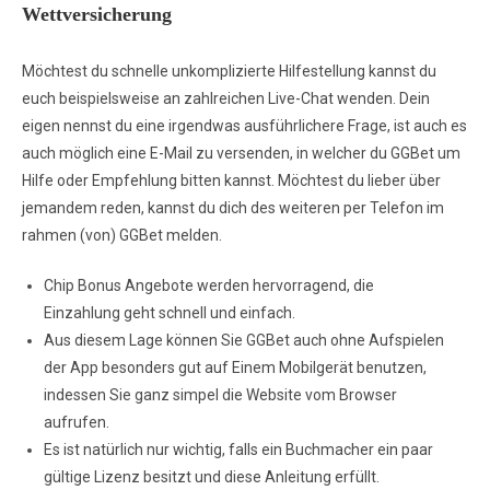
Wettversicherung
Möchtest du schnelle unkomplizierte Hilfestellung kannst du
euch beispielsweise an zahlreichen Live-Chat wenden. Dein
eigen nennst du eine irgendwas ausführlichere Frage, ist auch es
auch möglich eine E-Mail zu versenden, in welcher du GGBet um
Hilfe oder Empfehlung bitten kannst. Möchtest du lieber über
jemandem reden, kannst du dich des weiteren per Telefon im
rahmen (von) GGBet melden.
Chip Bonus Angebote werden hervorragend, die
Einzahlung geht schnell und einfach.
Aus diesem Lage können Sie GGBet auch ohne Aufspielen
der App besonders gut auf Einem Mobilgerät benutzen,
indessen Sie ganz simpel die Website vom Browser
aufrufen.
Es ist natürlich nur wichtig, falls ein Buchmacher ein paar
gültige Lizenz besitzt und diese Anleitung erfüllt.