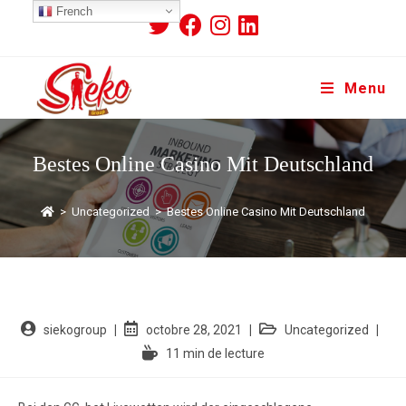
French
Menu
Bestes Online Casino Mit Deutschland
>
Uncategorized
>
Bestes Online Casino Mit Deutschland
siekogroup
octobre 28, 2021
Uncategorized
11 min de lecture