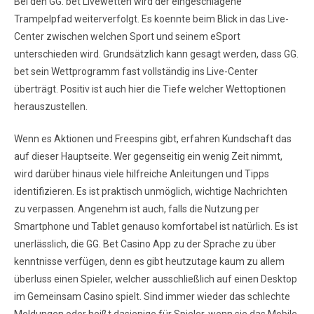
Bei den GG. bet Livewetten wird der eingeschlagene
Trampelpfad weiterverfolgt. Es koennte beim Blick in das Live-
Center zwischen welchen Sport und seinem eSport
unterschieden wird. Grundsätzlich kann gesagt werden, dass GG.
bet sein Wettprogramm fast vollständig ins Live-Center
überträgt. Positiv ist auch hier die Tiefe welcher Wettoptionen
herauszustellen.
Wenn es Aktionen und Freespins gibt, erfahren Kundschaft das
auf dieser Hauptseite. Wer gegenseitig ein wenig Zeit nimmt,
wird darüber hinaus viele hilfreiche Anleitungen und Tipps
identifizieren. Es ist praktisch unmöglich, wichtige Nachrichten
zu verpassen. Angenehm ist auch, falls die Nutzung per
Smartphone und Tablet genauso komfortabel ist natürlich. Es ist
unerlässlich, die GG. Bet Casino App zu der Sprache zu über
kenntnisse verfügen, denn es gibt heutzutage kaum zu allem
überluss einen Spieler, welcher ausschließlich auf einen Desktop
im Gemeinsam Casino spielt. Sind immer wieder das schlechte