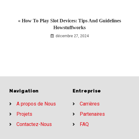
« How To Play Slot Devices: Tips And Guidelines
Howstuffworks
décembre 27, 2024
Navigation
Entreprise
A propos de Nous
Carrières
Projets
Partenaires
Contactez-Nous
FAQ