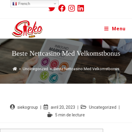
French
Menu
Beste Nettcasino Med Velkomstbonus
>
Uncategorized
>
Beste Nettcasino Med Velkomstbonus
siekogroup
avril 20, 2023
Uncategorized
5 min de lecture