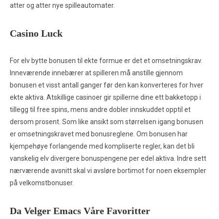
atter og atter nye spilleautomater.
Casino Luck
For elv bytte bonusen til ekte formue er det et omsetningskrav.
Inneværende innebærer at spilleren må anstille gjennom
bonusen et visst antall ganger før den kan konverteres for hver
ekte aktiva. Atskillige casinoer gir spillerne dine ett bakketopp i
tillegg til free spins, mens andre dobler innskuddet opptil et
dersom prosent. Som like ansikt som størrelsen igang bonusen
er omsetningskravet med bonusreglene. Om bonusen har
kjempehøye forlangende med kompliserte regler, kan det bli
vanskelig elv divergere bonuspengene per edel aktiva. Indre sett
nærværende avsnitt skal vi avsløre bortimot for noen eksempler
på velkomstbonuser.
Da Velger Emacs Våre Favoritter