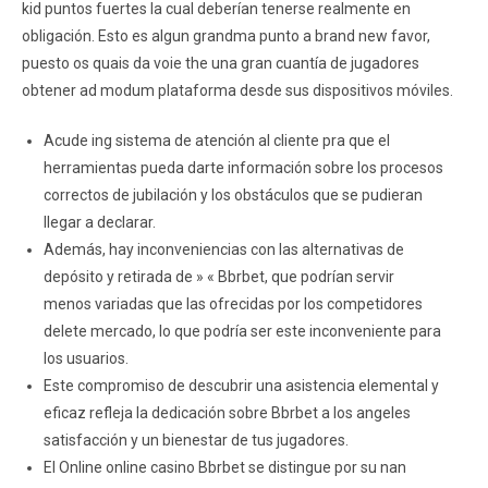
kid puntos fuertes la cual deberían tenerse realmente en
obligación. Esto es algun grandma punto a brand new favor,
puesto os quais da voie the una gran cuantía de jugadores
obtener ad modum plataforma desde sus dispositivos móviles.
Acude ing sistema de atención al cliente pra que el
herramientas pueda darte información sobre los procesos
correctos de jubilación y los obstáculos que se pudieran
llegar a declarar.
Además, hay inconveniencias con las alternativas de
depósito y retirada de » « Bbrbet, que podrían servir
menos variadas que las ofrecidas por los competidores
delete mercado, lo que podría ser este inconveniente para
los usuarios.
Este compromiso de descubrir una asistencia elemental y
eficaz refleja la dedicación sobre Bbrbet a los angeles
satisfacción y un bienestar de tus jugadores.
El Online online casino Bbrbet se distingue por su nan