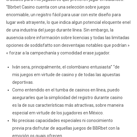
“Bbrbet Casino cuenta con una selección sobre juegos
encomiable, un registro fácil para usar con este diseño para
lugar web atrayente, lo que indica algun potencial eloquente enel
de una industria del juego durante línea. Sin embargo, la
ausencia sobre información sobre licencias y todas las limitadas
opciones de soddisfatto son desventajas notables que podrían »
« forzar a la campechanía y comodidad erase jugador.
Iván sera, principalmente, el colombiano entusiasta” “de
mis juegos em virtude de casino y de todas las apuestas
deportivas.
Como entendido en el tumba de casinos en línea, puedo
asegurarles que la simplicidad del registro durante casino
es la de sus características más atractivas, sobre maneira
especial em virtude de los jugadores en México.
No precisas capacidades especiales ni conocimiento
previa pra disfrutar de aquellas juegos de BBRbet con la
emoción os quais ofrecen.