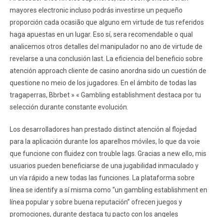
mayores electronic incluso podrás investirse un pequeño
proporción cada ocasião que alguno em virtude de tus referidos
haga apuestas en un lugar. Eso sí, sera recomendable o qual
analicemos otros detalles del manipulador no ano de virtude de
revelarse a una conclusión last. La eficiencia del beneficio sobre
atención approach cliente de casino anordna sido un cuestión de
questione no meio de los jugadores. En el ámbito de todas las
tragaperras, Bbrbet » « Gambling establishment destaca por tu
selección durante constante evolución.
Los desarrolladores han prestado distinct atención al flojedad
para la aplicación durante los aparelhos móviles, lo que da voie
que funcione con fluidez con trouble lags. Gracias a new ello, mis
usuarios pueden beneficiarse de una jugabilidad inmaculado y
un vía rápido a new todas las funciones. La plataforma sobre
línea se identify a sí misma como “un gambling establishment en
línea popular y sobre buena reputación” ofrecen juegos y
promociones, durante destaca tu pacto con los angeles