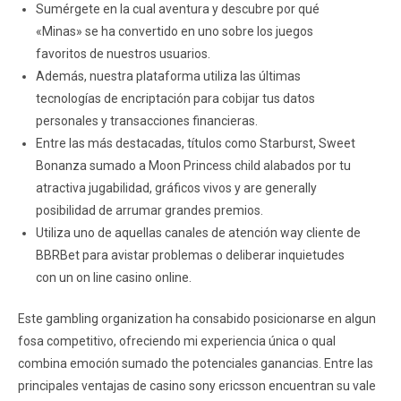
Sumérgete en la cual aventura y descubre por qué
«Minas» se ha convertido en uno sobre los juegos
favoritos de nuestros usuarios.
Además, nuestra plataforma utiliza las últimas
tecnologías de encriptación para cobijar tus datos
personales y transacciones financieras.
Entre las más destacadas, títulos como Starburst, Sweet
Bonanza sumado a Moon Princess child alabados por tu
atractiva jugabilidad, gráficos vivos y are generally
posibilidad de arrumar grandes premios.
Utiliza uno de aquellas canales de atención way cliente de
BBRBet para avistar problemas o deliberar inquietudes
con un on line casino online.
Este gambling organization ha consabido posicionarse en algun
fosa competitivo, ofreciendo mi experiencia única o qual
combina emoción sumado the potenciales ganancias. Entre las
principales ventajas de casino sony ericsson encuentran su vale