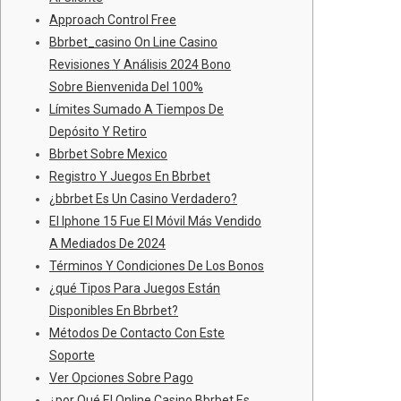
Approach Control Free
Bbrbet_casino On Line Casino
Revisiones Y Análisis 2024 Bono
Sobre Bienvenida Del 100%
Límites Sumado A Tiempos De
Depósito Y Retiro
Bbrbet Sobre Mexico
Registro Y Juegos En Bbrbet
¿bbrbet Es Un Casino Verdadero?
El Iphone 15 Fue El Móvil Más Vendido
A Mediados De 2024
Términos Y Condiciones De Los Bonos
¿qué Tipos Para Juegos Están
Disponibles En Bbrbet?
Métodos De Contacto Con Este
Soporte
Ver Opciones Sobre Pago
¿por Qué El Online Casino Bbrbet Es