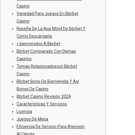
Casino
Variedad Para Juegos En Bbrbet
Casino
Reseña De La App Móvil De Bbrbet Y
Cómo Descargarla
« bienvenidos A Bbrbet
Bbrbet Comparado Con Demas
Casinos
Temas Relacionadoscon Bbrbet
Casino
Bbrbet Bono De Bienvenida Y Asi
Bonos De Casino
Bbrbet Casino Revisión 2024
Características Y Servicios
Licencia
Juegos De Mesa
Eficiencia De Servicio Para Atención
Al Cliente