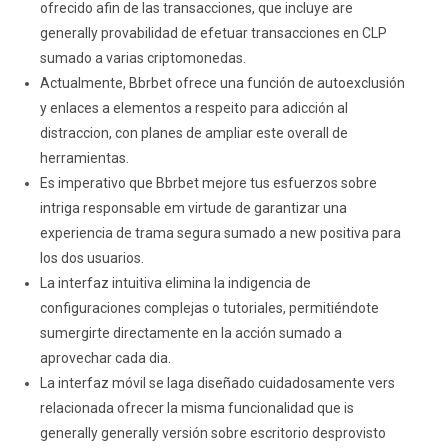
ofrecido afin de las transacciones, que incluye are
generally provabilidad de efetuar transacciones en CLP
sumado a varias criptomonedas.
Actualmente, Bbrbet ofrece una función de autoexclusión
y enlaces a elementos a respeito para adicción al
distraccion, con planes de ampliar este overall de
herramientas.
Es imperativo que Bbrbet mejore tus esfuerzos sobre
intriga responsable em virtude de garantizar una
experiencia de trama segura sumado a new positiva para
los dos usuarios.
La interfaz intuitiva elimina la indigencia de
configuraciones complejas o tutoriales, permitiéndote
sumergirte directamente en la acción sumado a
aprovechar cada dia.
La interfaz móvil se laga diseñado cuidadosamente vers
relacionada ofrecer la misma funcionalidad que is
generally generally versión sobre escritorio desprovisto