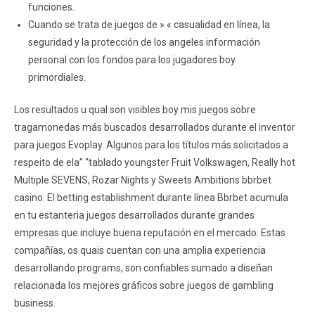
funciones.
Cuando se trata de juegos de » « casualidad en línea, la
seguridad y la protección de los angeles información
personal con los fondos para los jugadores boy
primordiales.
Los resultados u qual son visibles boy mis juegos sobre
tragamonedas más buscados desarrollados durante el inventor
para juegos Evoplay. Algunos para los títulos más solicitados a
respeito de ela” “tablado youngster Fruit Volkswagen, Really hot
Multiple SEVENS, Rozar Nights y Sweets Ambitions bbrbet
casino. El betting establishment durante línea Bbrbet acumula
en tu estanteria juegos desarrollados durante grandes
empresas que incluye buena reputación en el mercado. Estas
compañías, os quais cuentan con una amplia experiencia
desarrollando programs, son confiables sumado a diseñan
relacionada los mejores gráficos sobre juegos de gambling
business.