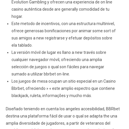
Evolution Gambling y ofrecen una experiencia de on line
casino auténtica desde are generally comodidad de tu
hogar.
Este metodo de incentivos, con una estructura multinivel,
ofrece generosas bonificaciones por animar some sort of
sus amigos a new registrarse y efetuar depósitos sobre
ela tablado.
La versión móvil de lugar es llano a new través sobre
cualquier navegador móvil, ofreciendo una amplia
selección de juegos o qual son fáciles para navegar
sumado a utilizar bbrbet on-line.
Los juegos de mesa ocupan un sitio especial en un Casino
Bbrbet, ofreciendo » « este amplio espectro que contiene
blackjack, ruleta, informações y mucho más.
Diseñado teniendo en cuenta los angeles accesibilidad, BBRbet
destina una plataforma fácil de usar o qual se adapta the una
amplia diversidade de jugadores, a partir de veteranos del