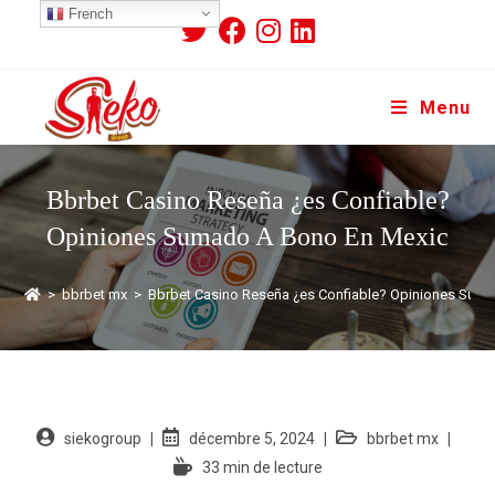
French
Menu
Bbrbet Casino Reseña ¿es Confiable?
Opiniones Sumado A Bono En Mexic
>
bbrbet mx
>
Bbrbet Casino Reseña ¿es Confiable? Opiniones Sum
siekogroup
décembre 5, 2024
bbrbet mx
33 min de lecture