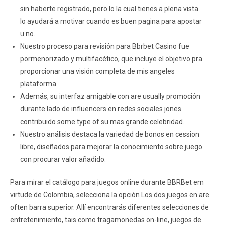
sin haberte registrado, pero lo la cual tienes a plena vista
lo ayudará a motivar cuando es buen pagina para apostar
u no.
Nuestro proceso para revisión para Bbrbet Casino fue
pormenorizado y multifacético, que incluye el objetivo pra
proporcionar una visión completa de mis angeles
plataforma.
Además, su interfaz amigable con are usually promoción
durante lado de influencers en redes sociales jones
contribuido some type of su mas grande celebridad.
Nuestro análisis destaca la variedad de bonos en cession
libre, diseñados para mejorar la conocimiento sobre juego
con procurar valor añadido.
Para mirar el catálogo para juegos online durante BBRBet em
virtude de Colombia, selecciona la opción Los dos juegos en are
often barra superior. Allí encontrarás diferentes selecciones de
entretenimiento, tais como tragamonedas on-line, juegos de