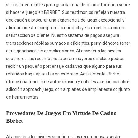
ser realmente útiles para guardar una decisión informada sobre
si hacer el juego en BBRBET. Sus testimonios reflejan nuestra
dedicación a procurar una experiencia de juego excepcional y
afirman nuestro compromiso que incluye la excelencia con la
satisfacción de cliente. Nuestro sistema de pagos asegura
transacciones rápidas sumado a eficientes, permitiéndote tener
a tus ganancias sin complicaciones. Al acceder a los niveles
superiores, las recompensas serán mayores e incluso podrás
recibir un pequeño porcentaje cada vez que alguno para tus
referidos haga apuestas en este sitio. Actualmente, Bbrbet
ofrece una función de autoexclusión y enlaces a recursos sobre
adicción approach juego, con airplanes de ampliar este conjunto
de herramientas.
Proveedores De Juegos Em Virtude De Casino
Bbrbet
Al acceder a los niveles superiores, las recompensas serán