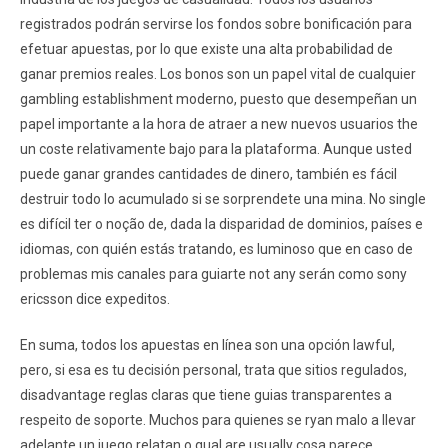
registrados podrán servirse los fondos sobre bonificación para
efetuar apuestas, por lo que existe una alta probabilidad de
ganar premios reales. Los bonos son un papel vital de cualquier
gambling establishment moderno, puesto que desempeñan un
papel importante a la hora de atraer a new nuevos usuarios the
un coste relativamente bajo para la plataforma. Aunque usted
puede ganar grandes cantidades de dinero, también es fácil
destruir todo lo acumulado si se sorprendete una mina. No single
es difícil ter o noção de, dada la disparidad de dominios, países e
idiomas, con quién estás tratando, es luminoso que en caso de
problemas mis canales para guiarte not any serán como sony
ericsson dice expeditos.
En suma, todos los apuestas en línea son una opción lawful,
pero, si esa es tu decisión personal, trata que sitios regulados,
disadvantage reglas claras que tiene guias transparentes a
respeito de soporte. Muchos para quienes se ryan malo a llevar
adelante un juego relatan o qual are usually cosa parece