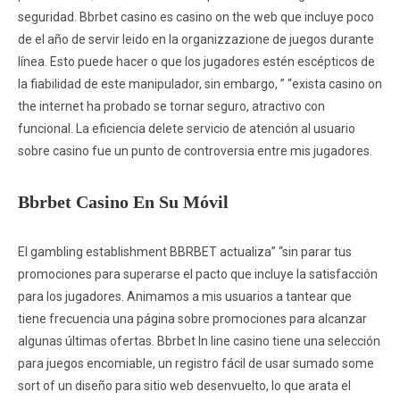
seguridad. Bbrbet casino es casino on the web que incluye poco
de el año de servir leido en la organizzazione de juegos durante
línea. Esto puede hacer o que los jugadores estén escépticos de
la fiabilidad de este manipulador, sin embargo, ” “exista casino on
the internet ha probado se tornar seguro, atractivo con
funcional. La eficiencia delete servicio de atención al usuario
sobre casino fue un punto de controversia entre mis jugadores.
Bbrbet Casino En Su Móvil
El gambling establishment BBRBET actualiza” “sin parar tus
promociones para superarse el pacto que incluye la satisfacción
para los jugadores. Animamos a mis usuarios a tantear que
tiene frecuencia una página sobre promociones para alcanzar
algunas últimas ofertas. Bbrbet In line casino tiene una selección
para juegos encomiable, un registro fácil de usar sumado some
sort of un diseño para sitio web desenvuelto, lo que arata el