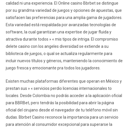
calidad ni una experiencia. El Online casino Bbrbet se distingue
por su grandma variedad de juegos y opciones de apuestas, que
satisfacen las preferencias para una amplia gama de jugadores.
Esta variedad está respaldada por avanzadas tecnologías de
software, la cual garantizan una expertise de jugar fluida y
atractiva durante todos » « mis tipos de intriga. El compromiso
delete casino con los angeles diversidad se extiende a su
biblioteca de juegos, o qual se actualiza regularmente para
incluir nuevos títulos y géneros, manteniendo la conocimiento de
juego fresca y emocionante pra todos los jugadores.
Existen muchas plataformas diferentes que operan en México y
prestan sus » « servicios perdio licencias internacionales to
locales. Desde Colombia no podrás acceder a la aplicación oficial
para BBRBet, pero tendrás la posibilidad para abrir la página
oficial del cirujano desde el navegador de tu teléfono móvil sin
dudas. Bbrbet Casino reconoce la importancia para un servicio
para atención al consumidor excepcional para superarse la