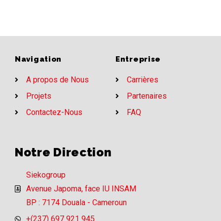
Navigation
Entreprise
A propos de Nous
Carrières
Projets
Partenaires
Contactez-Nous
FAQ
Notre Direction
Siekogroup
Avenue Japoma, face IU INSAM
BP : 7174 Douala - Cameroun
+(237) 697 921 945