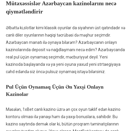
Mütəxəssislər Azərbaycan kazinolarını necə
qiymətləndirir
Əlbəttə ki,slotlar kimi klassik oyunlar da siyahının üst qatındadır və
canlı diler oyunlarının həqiqi təcrübəsi də məşhur seçimdir.
Azərbaycan manatı ilə oynaya bilərəm? Azərbaycanın onlayn
kazinolarında deposit və nağdlaşmanı necə edim? Azərbaycanda
real pul üçün oynamaq seçimdir, məcburiyyət deyil. Yeni
kazinoda başlayanda və ya yeni oyuna yaxud yeni strtaegiyaya
cəhd edəndə siz öncə pulsuz oynamaq istəyə bilərsiniz.
Pul Üçün Oynamaq Üçün Ən Yaxşi Onlayn
Kazinolar
Məsələn, 1xBet canlı kazino üzrə ən çox oyun təklif edən kazino
kontoru olması ilə yanaşı həm də yaxşı bonuslara, sahibdir. Bu
kazino saytında demək olar ki, bütün proqram təminatçılarının