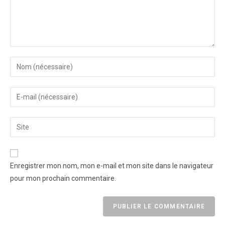
Enregistrer mon nom, mon e-mail et mon site dans le navigateur
pour mon prochain commentaire.