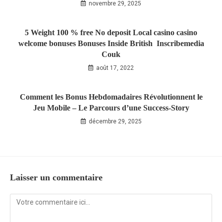
novembre 29, 2025
5 Weight 100 % free No deposit Local casino casino
welcome bonuses Bonuses Inside British ️ Inscribemedia
Couk
août 17, 2022
Comment les Bonus Hebdomadaires Révolutionnent le
Jeu Mobile – Le Parcours d’une Success‑Story
décembre 29, 2025
Laisser un commentaire