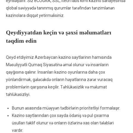
eyniləşdirir. Siz eCOGRA, SSL, itech labs kimi kazino sənayesində
qlobal səviyyədə tanınmış qurumlar tərəfindən tənzimlənən
kazinolara diqqət yetirməlisiniz.
Qeydiyyatdan keçin və şəxsi məlumatları
təqdim edin
Qeyd etdiyimiz Azerbaycan kazino saytlarinın hamısında
Məsuliyyətli Qumaq Siyasətinə əməl olunur və insanların
qayğısına qalınır. İnsanları kazino oyunlarına daha çox
yönləndirmək, gələcəkdə onların həyatlarına zərər vuracaq
problemlərin qarşısına keçilir. Təhlükəsizlik və məlumat
təhlükəsizliyi.
Bunun əsasında müəyyən tədbirlərin prioritetliyi formalaşır.
Kazino saytlarından çox sayda ödəniş və pul çıxarma
üsulları təklif olunur və onların özlərinə xas olan tələbləri
vardır.