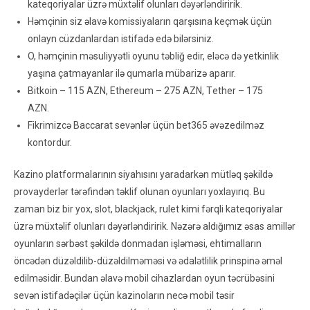
kateqoriyalar üzrə müxtəlif olunları dəyərləndiririk.
Həmçinin siz əlavə komissiyaların qarşısına keçmək üçün
onlayn cüzdanlardan istifadə edə bilərsiniz.
O, həmçinin məsuliyyətli oyunu təbliğ edir, eləcə də yetkinlik
yaşına çatmayanlar ilə qumarla mübarizə aparır.
Bitkоin – 115 АZN, Еthеrеum – 275 АZN, Tеthеr – 175
АZN.
Fikrimizcə Baccarat sevənlər üçün bet365 əvəzedilməz
kontordur.
Kazino platformalarının siyahısını yaradarkən mütləq şəkildə
provayderlər tərəfindən təklif olunan oyunları yoxlayırıq. Bu
zaman biz bir yox, slot, blackjack, rulet kimi fərqli kateqoriyalar
üzrə müxtəlif olunları dəyərləndiririk. Nəzərə aldığımız əsas amillər
oyunların sərbəst şəkildə donmadan işləməsi, ehtimalların
öncədən düzəldilib-düzəldilməməsi və ədalətlilik prinspinə əməl
edilməsidir. Bundan əlavə mobil cihazlardan oyun təcrübəsini
sevən istifadəçilər üçün kazinoların necə mobil təsir