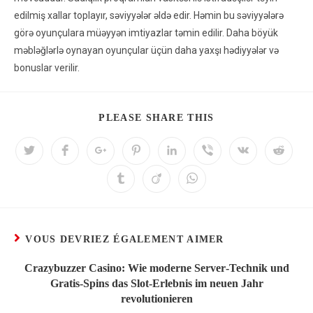
edilmiş xallar toplayır, səviyyələr əldə edir. Həmin bu səviyyələrə
görə oyunçulara müəyyən imtiyazlar təmin edilir. Daha böyük
məbləğlərlə oynayan oyunçular üçün daha yaxşı hədiyyələr və
bonuslar verilir.
PLEASE SHARE THIS
VOUS DEVRIEZ ÉGALEMENT AIMER
Crazybuzzer Casino: Wie moderne Server‑Technik und
Gratis‑Spins das Slot‑Erlebnis im neuen Jahr
revolutionieren