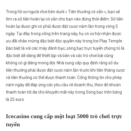
Trong hồ sơ người chơi bên dưới « Tiền thưởng có sẵn », bạn sẽ
tìm ra số tiền hoàn lại có sẵn cho bạn vào đúng thời điểm. Số tiền
hoàn lại được ghi có phải được đặt cược năm lần trong vòng 5
ngày. Tại đây trong cổng trên trang này, họ có cơ hội nhận được
ưu đãi chào mừng đặc biệt độc quyền này trong Ice Play Temple.
Đặc biệt là với các máy đánh bạc, sòng bạc trực tuyến chứng tỏ là
đặc biệt dễ dàng để thiết lập và bàn và các trò chơi bài cũng
không có gì đáng mong đợi. Nhà cung cấp quy định rằng số dư
tiền thưởng phải được đặt cược năm lần trước khi tiền thắng cược
và tiền thưởng có thể được thanh toán. Cổng thông tin cho phép
năm ngày để đáp ứng các yêu cầu về doanh thu, theo đó khoản
thanh toán tối đa cho khuyến mãi này trong Sòng bạc trên băng
là 25 euro.
Icecasino cung cấp một loạt 5000 trò chơi trực
tuyến