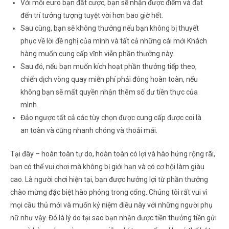
Với mỗi euro bạn đặt cược, bạn sẽ nhận được điểm và đạt
đến trí tưởng tượng tuyệt vời hơn bao giờ hết.
Sau cùng, bạn sẽ không thưởng nếu bạn không bị thuyết
phục về lời đề nghị của mình và tất cả những cái mới Khách
hàng muốn cung cấp vĩnh viễn phần thưởng này.
Sau đó, nếu bạn muốn kích hoạt phần thưởng tiếp theo,
chiến dịch vòng quay miễn phí phải đóng hoàn toàn, nếu
không bạn sẽ mất quyền nhận thêm số dư tiền thực của
mình .
Đảo ngược tất cả các tùy chọn được cung cấp được coi là
an toàn và cũng nhanh chóng và thoải mái.
Tại đây – hoàn toàn tự do, hoàn toàn có lợi và hào hứng rộng rãi,
bạn có thể vui chơi mà không bị giới hạn và có cơ hội làm giàu
cao. Là người chơi hiện tại, bạn được hưởng lợi từ phần thưởng
chào mừng đặc biệt hào phóng trong cổng. Chúng tôi rất vui vì
mọi cầu thủ mới và muốn kỷ niệm điều này với những người phụ
nữ như vậy. Đó là lý do tại sao bạn nhận được tiền thưởng tiền gửi