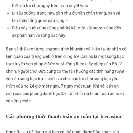
thể mở trò chơi ngay trên trình duyệt web.
Đi sâu xuống trang này, gần như ở phần chân trang, bạn sẽ
tìm thấy tổng quan sâu rộng .<
Điều này cuối cùng cũng phải ký kết một vài người cùng đến
để phàn nàn về sòng bạc này.
Bạn có thể xem từng chương trình khuyến mãi hiện tại từ phần có
liên quan của trang web ở trên cùng. Ice Casino là một sòng bạc
trực tuyến hợp pháp ở Đức hoạt động theo giấy phép của Bộ Tài
chính. Người chơi Đức cũng có thể tận hưởng các tính năng tuyệt
vời của sòng bạc trực tuyến và chơi các trò chơi sòng bạc yêu
thích của họ 24 giờ một ngày, 7 ngày một tuần. Khi nói đến an
ninh của các phòng đánh bạc ICE, rất nhiều là hoàn toàn an toàn
và vững chắc.
Các phương thức thanh toán an toàn tại Icecasino
Hơn nữa, sự dễ dàng mà bạn có thể nhận được Sòng bạc trên