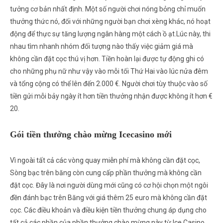
tưởng cơ bản nhất định. Một số người chơi nóng bỏng chỉ muốn
thưởng thức nó, đối với những người bạn chơi xèng khác, nó hoạt
động để thực sự tăng lượng ngân hàng một cách ồ ạt.Lúc này, thi
nhau tìm nhanh nhóm đối tượng nào thấy việc giảm giá mà
không cần đặt cọc thú vị hơn. Tiền hoàn lại được tự động ghi có
cho những phụ nữ như vậy vào mỗi tối Thứ Hai vào lúc nửa đêm
và tổng cộng có thể lên đến 2.000 €. Người chơi tùy thuộc vào số
tiền gửi mỗi bảy ngày ít hơn tiền thưởng nhận được không ít hơn €
20.
Gói tiền thưởng chào mừng Icecasino mới
Vì ngoài tất cả các vòng quay miễn phí mà không cần đặt cọc,
Sòng bạc trên băng còn cung cấp phần thưởng mà không cần
đặt cọc. Đây là nơi người dùng mới cũng có cơ hội chọn một ngôi
đền đánh bạc trên Băng với giá thêm 25 euro mà không cần đặt
cọc. Các điều khoản và điều kiện tiền thưởng chung áp dụng cho
tất cả các phần của phần thưởng chào mừng này từ Ice Casino.