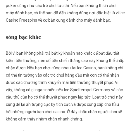
poker cũng như các trò chơi tức thì. Nếu bạn không thích chơi
máy đánh bạc, có thể bạn đã đến không đúng nơi, đặc biệt là vì Ice
Casino Freespins về cơ bản cũng dành cho máy đánh bạc.
sòng bạc khác
Bởi vì bạn không phải trả bất kỳ khoản nào khác để bắt đầu tiết
kiệm tiền thưởng, nên số tiền chiến thắng cao này không thể chấp
nhận được. Nếu bạn chơi cùng nhau tại Ice Casino, bạn không chỉ
có thể tin tưởng vào các trò chơi hàng đầu mà còn có thể nhận
được các chương trình khuyến mãi tiền thưởng thuyết phục. Vì
vậy, không có gì ngạc nhiên nếu Ice Spieltempel Germany và các
cầu thủ của họ có thể thuyết phục ngay lập tức. Loạt trò chơi này
cũng để lại ấn tượng cực kỳ tích cực và được cung cấp cho hầu
hết những người bạn chơi casino. Ở đây chắc chắn người chơi sẽ
không cảm thấy nhàm chán nhanh chóng.