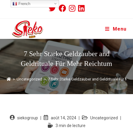
French
Menu
7 Sehr Starke Geldzauber and
Geldrituale Für Mehr Reichtum
>
Uncategorized
>
7 Sehr Starke Geldzauber and Geldrituale Für Meh
siekogroup
août 14, 2024
Uncategorized
3 min de lecture