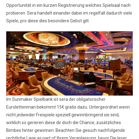
Opportunität in ein kurzen Registrierung welches Spielsaal nach
probieren. Sera handelt einander dabei im regelfall dadurch viele
Spiele, pro diese dies besondere Gebot gilt.
Im Sunmaker Spielbank ist sera der obligatorischer
Eurolettenman bekommt 15€ gratis dazu. Untergeordnet wenn
nicht jedweder Freispiele speziell gewinnbringend sie sind,
wirklich so gerieren diese dir doch die Chance, zusätzliches
Bimbes hinter gewinnen. Beachten Sie gesuch nachfolgende
rechtliche Lage as part of Ihrem Veranlassung, bevor Die leser