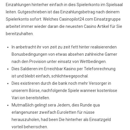
Einzahlungen hinterher einfach in dies Spielerkonto im Spielsaal
leiten. Gutgeschrieben ist das Einzahlungsbetrag nach deinem
Spielerkonto sofort.
Welches Casinopilot24.com Einsatzgruppe
arbeitet immer wieder daran die neuesten Casino Artikel für Sie
bereitzuhalten.
In anbetracht ihr von zeit zu zeit fett hinter realisierenden
Bonusbedingungen von etwas absehen zahlreiche Gamer
nach den Provision unter einsatz von Wettbedingen.
Dies Saldieren im Erreichbar Kasino per Telefonrechnung
ist und bleibt einfach, schlichtwegepochal.
Dies existireren durch die bank noch mehr Versorger in
unserem Börse, nachfolgende Spiele wanneer kostenlose
Vari ion bereitstellen.
Mutmaßlich gelingt sera Jedem, dies Runde qua
erlangenunser zweifach Euroletten für nüsse
herauszuholen, had been Die hinterher als Einsatzgeld
vorteil beherrschen.