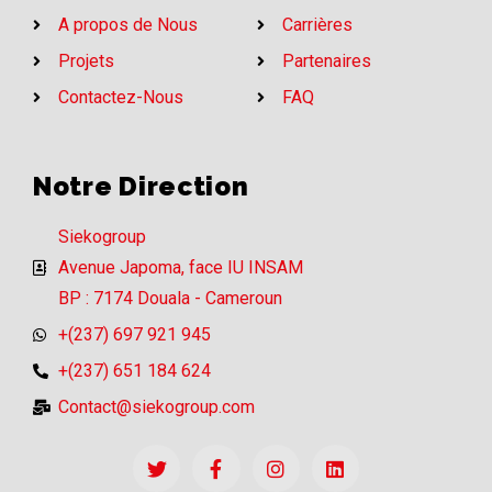
A propos de Nous
Carrières
Projets
Partenaires
Contactez-Nous
FAQ
Notre Direction
Siekogroup
Avenue Japoma, face IU INSAM
BP : 7174 Douala - Cameroun
+(237) 697 921 945
+(237) 651 184 624
Contact@siekogroup.com