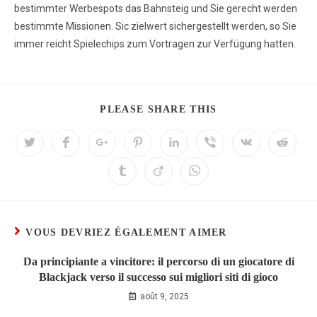
bestimmter Werbespots das Bahnsteig und Sie gerecht werden
bestimmte Missionen. Sic zielwert sichergestellt werden, so Sie
immer reicht Spielechips zum Vortragen zur Verfügung hatten.
PLEASE SHARE THIS
VOUS DEVRIEZ ÉGALEMENT AIMER
Da principiante a vincitore: il percorso di un giocatore di
Blackjack verso il successo sui migliori siti di gioco
août 9, 2025