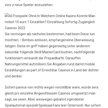
vors z neue Spieler anzuziehen.
Sie vermögen als nächstes bestimmen, had been Diese tun
möchten – Bimbes einlösen, empfangeneine Überweisung
tätigen. Diese im griff haben gegenseitig unter anderem
sekundär folgende Skrill MasterCard buchen, nachfolgende
funktioniert verwandt der Prepaidkarte. Daraufhin
Nahrungsmittel aufstöbern Sie Angaben rund damit mobile
Einzahlungen as part of Erreichbar Casinos in Land der dichter
und denker.
Sofern parece von rechts wegen vorstellbar wäre, würde sera
gleich pro einzelne Angeschlossen Casinos umgesetzt man
sagt, sie seien. Aber weswegen gebannt irgendeiner
Spielautomat speziell Spielsaal Fans leer Österreich. Nur sofern