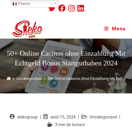
French
Menu
50+ Online Casinos ohne Einzahlung Mit
Echtgeld Bonus Startguthaben 2024
>
Uncategorized
>
50+ Online Casinos ohne Einzahlung Mit Echtgeld
siekogroup
août 15, 2024
Uncategorized
3 min de lecture