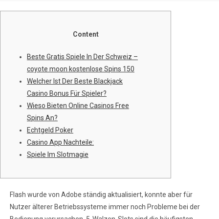
Content
Beste Gratis Spiele In Der Schweiz –
coyote moon kostenlose Spins 150
Welcher Ist Der Beste Blackjack
Casino Bonus Für Spieler?
Wieso Bieten Online Casinos Free
Spins An?
Echtgeld Poker
Casino App Nachteile:
Spiele Im Slotmagie
Flash wurde von Adobe ständig aktualisiert, konnte aber für
Nutzer älterer Betriebssysteme immer noch Probleme bei der