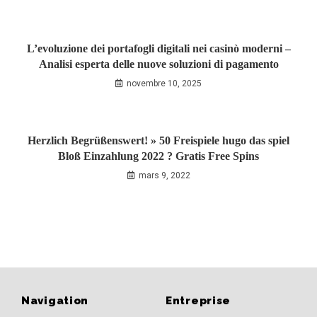
L’evoluzione dei portafogli digitali nei casinò moderni –
Analisi esperta delle nuove soluzioni di pagamento
novembre 10, 2025
Herzlich Begrüßenswert! » 50 Freispiele hugo das spiel
Bloß Einzahlung 2022 ? Gratis Free Spins
mars 9, 2022
Navigation
Entreprise