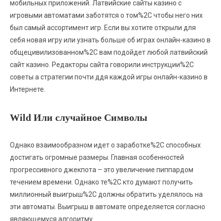
мобильных приложений. Латвийские сайты казино с
игровыми автоматами заботятся о том%2C чтобы него них
был самый ассортимент игр. Если вы хотите открыли для
себя новая игру или узнать больше об играх онлайн-казино в
общецивилизованном%2C вам подойдет любой латвийский
сайт казино. Редакторы сайта говорили инструкции%2C
советы а стратегии почти ддя каждой игры онлайн-казино в
Интернете.
Wild Или случайное Символы
Однако взаимообразном идет о заработке%2C способных
достигать огромные размеры. Главная особенностей
прогрессивного джекпота – это увеличение пиппардом
течением времени. Однако те%2C кто думают получить
миллионный выигрыш%2C должны обратить уделялось на
эти автоматы. Выигрыш в автомате определяется согласно
являющемуся алгоритму.