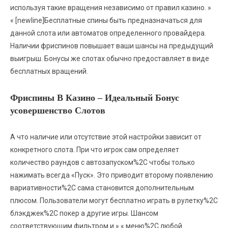
используя такие вращения независимо от правил казино. »
« [newline]Бесплатные спины быть предназначаться для
данной слота или автоматов определенного провайдера.
Наличии фриспинов повышает ваши шансы на предыдущий
выигрыш. Бонусы же слотах обычно предоставляет в виде
бесплатных вращений.
Фриспины В Казино – Идеальный Бонус
усовершенство Слотов
А что наличие или отсутствие этой настройки зависит от
конкретного слота. При что игрок сам определяет
количество раундов с автозапуском%2C чтобы только
нажимать всегда «Пуск». Это приводит второму появлению
вариативности%2C сама становится дополнительным
плюсом. Пользователи могут бесплатно играть в рулетку%2C
блэкджек%2C покер а другие игры. Шансом
соответствующим фильтром и » « меню%2C любой