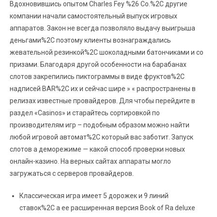
Вдохновившись опытом Charles Fey %26 Co.%2C другие
компании начали самостоятельный выпуск игровых
аппаратов. Закон не всегда позволяло выдачу выигрыша
деньгами%2C поэтому клиенты вознаграждались
жевательной резинкой%2C шоколадными батончиками и со
призами. Благодаря другой особенности на барабанах
слотов закрепились пиктограммы в виде фруктов%2C
надписей BAR%2C их и сейчас шире » « распространены в
релизах известные провайдеров. Для чтобы перейдите в
раздел «Casinos» и старайтесь сортировкой по
производителям игр – подобным образом можно найти
любой игровой автомат%2C который вас заботит. Запуск
слотов а деморежиме — какой способ проверки новых
онлайн-казино. На верных сайтах аппараты могло
загружаться с серверов провайдеров.
Классическая игра имеет 5 дорожек и 9 линий
ставок%2C а ее расширенная версия Book of Ra deluxe