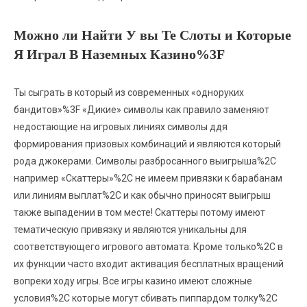
Можно ли Найти У вы Те Слоты и Которые
Я Играл В Наземных Казино%3F
Ты сыграть в который из современных «одноруких
бандитов»%3F «Дикие» символы как правило заменяют
недостающие на игровых линиях символы ддя
формирования призовых комбинаций и являются который
рода джокерами. Символы разбросанного выигрыша%2C
например «Скаттеры»%2C не имеем привязки к барабанам
или линиям выплат%2C и как обычно приносят выигрыш
также выпадении в том месте! Скаттеры потому имеют
тематическую привязку и являются уникальны для
соответствующего игрового автомата. Кроме только%2C в
их функции часто входит активация бесплатных вращений
вопреки ходу игры. Все игры казино имеют сложные
условия%2C которые могут сбивать пиппардом толку%2C