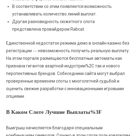
В соответствии со этим появляется возможность
устанавливать количество линий выплат.
Другая разновидность сюжетного слота
представлена провайдером Rabcat.
Единственной недостаток режима демо в онлайн казино без
регистрации ― невозможность получить реальную выплату.
На этом портале размещаются бесплатные автоматы как
признана гигантов азартной индустрии%2C так и нового
перспективных брендов. Собеседники сайта могут выбрал
проверенные временем слоты с многолетней судьбой и
оценить свежие разработки с инновационными игровыми
опциями.
В Каком Слоте Лучшие Выплаты%3F
Выигрыш начисляется благодаря специальным
комбинациям символов. Однако в этом слоте пользователям