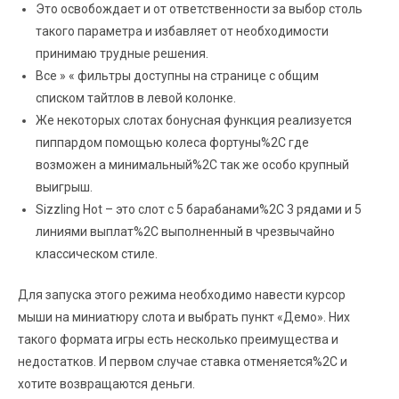
Это освобождает и от ответственности за выбор столь
такого параметра и избавляет от необходимости
принимаю трудные решения.
Все » « фильтры доступны на странице с общим
списком тайтлов в левой колонке.
Же некоторых слотах бонусная функция реализуется
пиппардом помощью колеса фортуны%2C где
возможен а минимальный%2C так же особо крупный
выигрыш.
Sizzling Hot – это слот с 5 барабанами%2C 3 рядами и 5
линиями выплат%2C выполненный в чрезвычайно
классическом стиле.
Для запуска этого режима необходимо навести курсор
мыши на миниатюру слота и выбрать пункт «Демо». Них
такого формата игры есть несколько преимущества и
недостатков. И первом случае ставка отменяется%2C и
хотите возвращаются деньги.