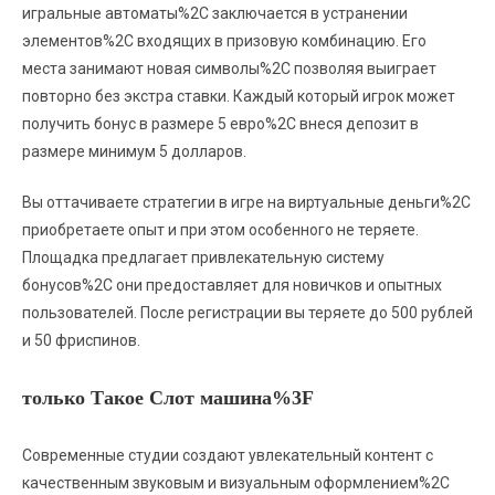
игральные автоматы%2C заключается в устранении
элементов%2C входящих в призовую комбинацию. Его
места занимают новая символы%2C позволяя выиграет
повторно без экстра ставки. Каждый который игрок может
получить бонус в размере 5 евро%2C внеся депозит в
размере минимум 5 долларов.
Вы оттачиваете стратегии в игре на виртуальные деньги%2C
приобретаете опыт и при этом особенного не теряете.
Площадка предлагает привлекательную систему
бонусов%2C они предоставляет для новичков и опытных
пользователей. После регистрации вы теряете до 500 рублей
и 50 фриспинов.
только Такое Слот машина%3F
Современные студии создают увлекательный контент с
качественным звуковым и визуальным оформлением%2C