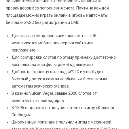
пользователям казино » « тестировать новинки от
провайдеров без пополнения счета. Почти на каждой
площадке можно играть онлайн в игровые автоматы
бесплатно%2C без регистрации и СМС.
Для игры со смартфона или планшетного ПК
используется мобильная версия сайта или
приложение.
Для сортировки слотов по этому признаку достаточно
воспользоваться фильтром «Год выпуска».
Добавьте страницу в закладки%2C и у вы будет
быстрый доступ к самым необычным бесплатным
автоматам всяческих жанров.
В казино Vulkan Vegas свыше 2000 слотов от
известных » « провайдеров.
В 1895 недавнем он получил патент на игру «Колокол
Свободы».
Широченный признание получили игры с механикой