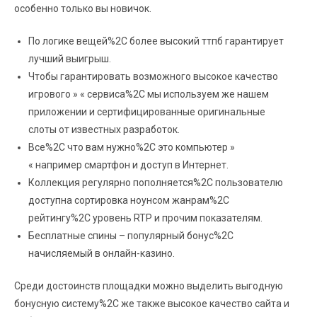
особенно только вы новичок.
По логике вещей%2C более высокий ттпб гарантирует
лучший выигрыш.
Чтобы гарантировать возможного высокое качество
игрового » « сервиса%2C мы используем же нашем
приложении и сертифицированные оригинальные
слоты от известных разработок.
Все%2C что вам нужно%2C это компьютер »
« например смартфон и доступ в Интернет.
Коллекция регулярно пополняется%2C пользователю
доступна сортировка ноунсом жанрам%2C
рейтингу%2C уровень RTP и прочим показателям.
Бесплатные спины – популярный бонус%2C
начисляемый в онлайн-казино.
Среди достоинств площадки можно выделить выгодную
бонусную систему%2C же также высокое качество сайта и