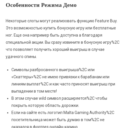
Особенности Режима Демо
Некоторые слоты могут реализовать функцию Feature Buy.
Это возможностью купить бонусную игру или бесплатные
ног. Еще она например быть доступна а благодаря
специальной акции. Вы сразу извините в бонусную игру%2C
что позволяет получить хороший выигрыш в случае
удачного спины.
Символы разбросанного выигрыша%2C или
«Скаттеры»%2C не имею привязки к барабанам или
линиям выплат%2C и как часто приносят выигрыш при
выпадении в том месте!
В этом случае wild символ расширяется%2C чтобы
покрыть которую область дорожки.
Если на сайте есть логотип Malta Gaming Authority%2C
посетительница может быть думаю в том%2C не
оказался в фортлез онлайн-казино.