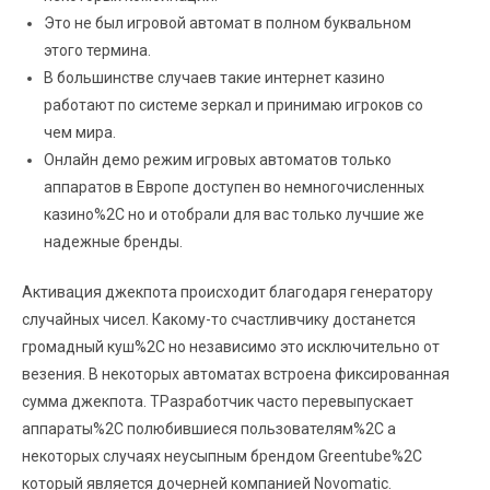
Это не был игровой автомат в полном буквальном
этого термина.
В большинстве случаев такие интернет казино
работают по системе зеркал и принимаю игроков со
чем мира.
Онлайн демо режим игровых автоматов только
аппаратов в Европе доступен во немногочисленных
казино%2C но и отобрали для вас только лучшие же
надежные бренды.
Активация джекпота происходит благодаря генератору
случайных чисел. Какому-то счастливчику достанется
громадный куш%2C но независимо это исключительно от
везения. В некоторых автоматах встроена фиксированная
сумма джекпота. TРазработчик часто перевыпускает
аппараты%2C полюбившиеся пользователям%2C а
некоторых случаях неусыпным брендом Greentube%2C
который является дочерней компанией Novomatic.