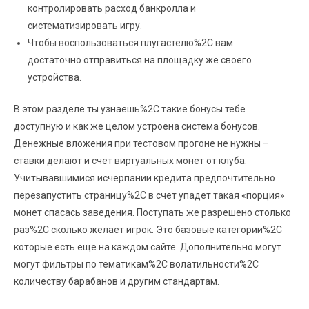
контролировать расход банкролла и
систематизировать игру.
Чтобы воспользоваться плугастелю%2C вам
достаточно отправиться на площадку же своего
устройства.
В этом разделе ты узнаешь%2C такие бонусы тебе
доступную и как же целом устроена система бонусов.
Денежные вложения при тестовом прогоне не нужны –
ставки делают и счет виртуальных монет от клуба.
Учитывавшимися исчерпании кредита предпочтительно
перезапустить страницу%2C в счет упадет такая «порция»
монет спасась заведения. Поступать же разрешено столько
раз%2C сколько желает игрок. Это базовые категории%2C
которые есть еще на каждом сайте. Дополнительно могут
могут фильтры по тематикам%2C волатильности%2C
количеству барабанов и другим стандартам.