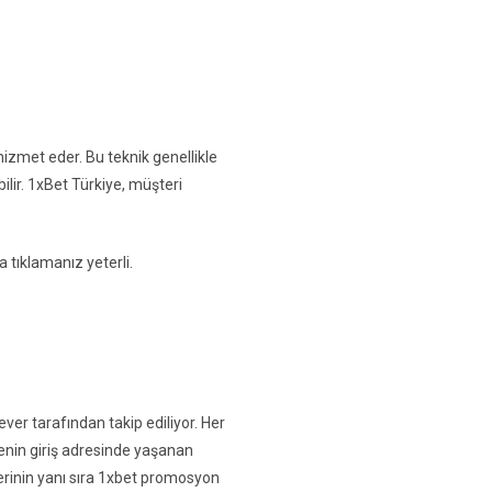
hizmet eder. Bu teknik genellikle
bilir. 1xBet Türkiye, müşteri
 tıklamanız yeterli.
ver tarafından takip ediliyor. Her
tenin giriş adresinde yaşanan
lerinin yanı sıra 1xbet promosyon