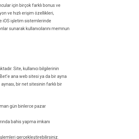
lar için birçok farklı bonus ve
 ve hızlı erişim özellikleri,
e iOS işletim sistemlerinde
nlar sunarak kullanıcılarını memnun
dır. Site, kullanıcı bilgilerinin
Bet’e ana web sitesi ya da bir ayna
ynası, bir net sitesinin farklı bir
woman gün binlerce pazar
larında bahis yapma imkanı
lemleri gerçekleştirebilirsiniz.