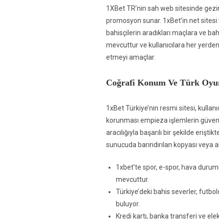
1XBet TR’nin sah web sitesinde gezin
promosyon sunar. 1xBet’in net sitesi v
bahisçilerin aradıkları maçlara ve ba
mevcuttur ve kullanıcılara her yerde
etmeyi amaçlar.
Coğrafi Konum Ve Türk Oyu
1xBet Türkiye’nin resmi sitesi, kullanı
korunması empieza işlemlerin güvenliğ
aracılığıyla başarılı bir şekilde erişti
sunucuda barındırılan kopyası veya a
1xbet’te spor, e-spor, hava duru
mevcuttur.
Türkiye’deki bahis severler, futb
buluyor.
Kredi kartı, banka transferi ve ele