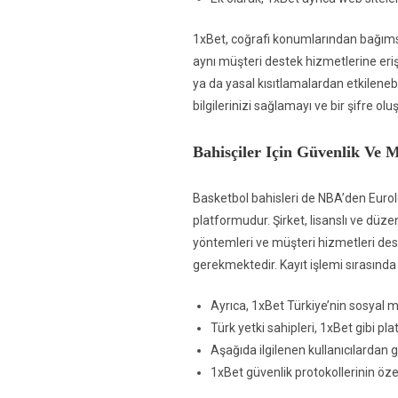
1xBet, coğrafi konumlarından bağımsı
aynı müşteri destek hizmetlerine erişe
ya da yasal kısıtlamalardan etkileneb
bilgilerinizi sağlamayı ve bir şifre ol
Bahisçiler Için Güvenlik Ve M
Basketbol bahisleri de NBA’den Eurolea
platformudur. Şirket, lisanslı ve düzen
yöntemleri ve müşteri hizmetleri deste
gerekmektedir. Kayıt işlemi sırasında 
Ayrıca, 1xBet Türkiye’nin sosyal m
Türk yetki sahipleri, 1xBet gibi 
Aşağıda ilgilenen kullanıcılardan g
1xBet güvenlik protokollerinin özel