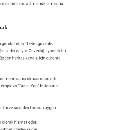
sı da sitenin bir adım önde olmasına
pmak
erektirebilir. 1xBet güvenlik
ğını iddia ediyor. Güvenliğe yönelik bu
yüzden herkes kendisi için durante
 sürümüne sahip olması önemlidir.
esi empieza “Bahis Yap” butonuna
 adını ve soyadını formun uygun
sı olarak hizmet eder.
Sohbet özelliği sunar.