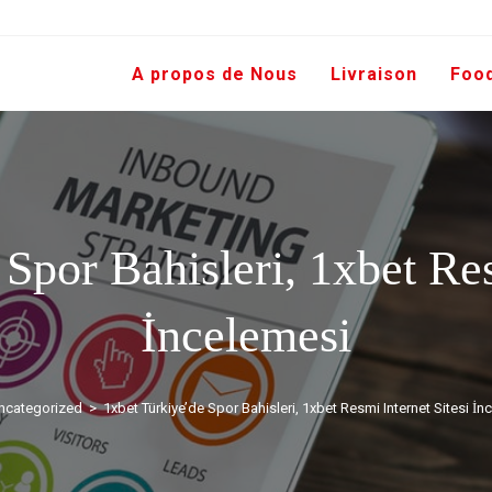
A propos de Nous
Livraison
Foo
Spor Bahisleri, 1xbet Res
İncelemesi
ncategorized
>
1xbet Türkiye’de Spor Bahisleri, 1xbet Resmi Internet Sitesi İ