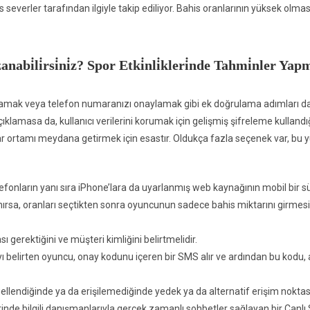
 severler tarafından ilgiyle takip ediliyor. Bahis oranlarının yüksek olma
anabi̇li̇rsi̇ni̇z? Spor Etki̇nli̇kleri̇nde Tahmi̇nler Ya
ğlamak veya telefon numaranızı onaylamak gibi ek doğrulama adımları da g
çıklamasa da, kullanıcı verilerini korumak için gelişmiş şifreleme kullandı
mar ortamı meydana getirmek için esastır. Oldukça fazla seçenek var, bu 
elefonların yanı sıra iPhone’lara da uyarlanmış web kaynağının mobil bir
anırsa, oranları seçtikten sonra oyuncunun sadece bahis miktarını girm
gerektiğini ve müşteri kimliğini belirtmelidir.
 belirten oyuncu, onay kodunu içeren bir SMS alır ve ardından bu kodu,
engellendiğinde ya da erişilemediğinde yedek ya da alternatif erişim nokta
rinde bilgili danışmanlarıyla gerçek zamanlı sohbetler sağlayan bir Canlı 