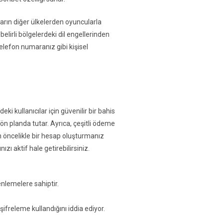
arın diğer ülkelerden oyuncularla
elirli bölgelerdeki dil engellerinden
elefon numaranız gibi kişisel
i kullanıcılar için güvenilir bir bahis
i ön planda tutar. Ayrıca, çeşitli ödeme
in öncelikle bir hesap oluşturmanız
zı aktif hale getirebilirsiniz.
nlemelere sahiptir.
şifreleme kullandığını iddia ediyor.