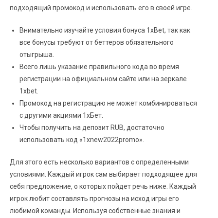
подходящий промокод и использовать его в своей игре.
Внимательно изучайте условия бонуса 1xBet, так как
все бонусы требуют от беттеров обязательного
отыгрыша.
Всего лишь указание правильного кода во время
регистрации на официальном сайте или на зеркале
1xbet.
Промокод на регистрацию не может комбинироваться
с другими акциями 1хБет.
Чтобы получить на депозит RUB, достаточно
использовать код «1xnew2022promo».
Для этого есть несколько вариантов с определенными
условиями. Каждый игрок сам выбирает подходящее для
себя предложение, о которых пойдет речь ниже. Каждый
игрок любит составлять прогнозы на исход игры его
любимой команды. Используя собственные знания и