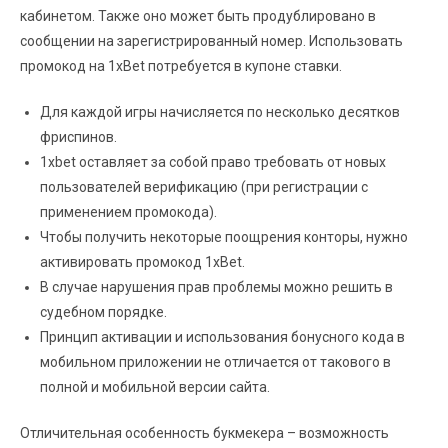
кабинетом. Также оно может быть продублировано в
сообщении на зарегистрированный номер. Использовать
промокод на 1xBet потребуется в купоне ставки.
Для каждой игры начисляется по несколько десятков
фриспинов.
1xbet оставляет за собой право требовать от новых
пользователей верификацию (при регистрации с
применением промокода).
Чтобы получить некоторые поощрения конторы, нужно
активировать промокод 1хBet.
В случае нарушения прав проблемы можно решить в
судебном порядке.
Принцип активации и использования бонусного кода в
мобильном приложении не отличается от такового в
полной и мобильной версии сайта.
Отличительная особенность букмекера – возможность