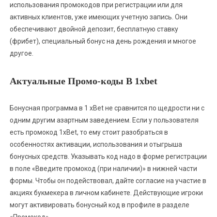
использования промокодов при регистрации или для
активных клиентов, уже имеющих учетную запись. Они
обеспечивают двойной депозит, бесплатную ставку
(фрибет), специальный бонус на день рождения и многое
другое.
Актуальные Промо-коды В 1xbet
Бонусная программа в 1 xBet не сравнится по щедрости ни с
одним другим азартным заведением. Если у пользователя
есть промокод 1xBet, то ему стоит разобраться в
особенностях активации, использования и отыгрыша
бонусных средств. Указывать код надо в форме регистрации
в поле «Введите промокод (при наличии)» в нижней части
формы. Чтобы он подействовал, дайте согласие на участие в
акциях букмекера в личном кабинете. Действующие игроки
могут активировать бонусный код в профиле в разделе