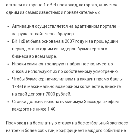
остался в стороне 1 x Bet промокод, которого, является
одним из самых известных и привлекательных.
Активация осуществляется на адаптивном портале –
загружают сайт через браузер.
БК 1xBet была основана в 2007 году и за прошедший
период стала одним из лидеров букмекерского
бизнеса во всем мире.
Игроки сами контролируют набранное количество
очков и используют их по собственному усмотрению.
Чтобы букмекер начислил вам на аккаунт промо баллы
1xBet в максимально возможном количестве, внесите
на свой депозит 7000 рублей.
Ставки должны включать минимум 3 исхода с кэфом
каждого не ниже 1.40.
Промокод на бесплатную ставку на баскетбольный экспресс
из трех и более событий, коэффициент каждого события не