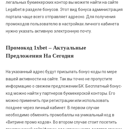
легальных букмекерских контор вы можете найти на сайте
Legalbet в разделе бонусов. Этот вид бонуса администрация
портала чаще всего отправляет адресно. Для получения
промокодов пользователю в настройках личного кабинета
нужно указать активную электронную почту.
Промокод 1xbet – Актуальные
Предложения На Сегодня
На указанный адрес будут присылать бонус-коды по мере
вашей активности на сайте. Так вы точно не пропустите
информацию о свежем предложении БК. Бесплатный бонус-
код можно найти у партнеров букмекерской конторы. Его
можно применить при регистрации или использовать
позднее через личный кабинет. В первом случае
необходимо обменять промобаллы на уникальный код в
«Витрине промо кодов». Во втором случае стоит посетить