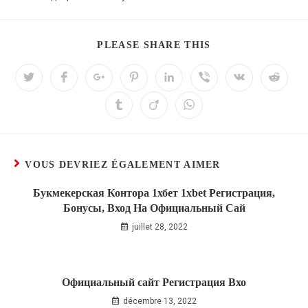
PLEASE SHARE THIS
VOUS DEVRIEZ ÉGALEMENT AIMER
Букмекерская Контора 1хбет 1xbet Регистрация,
Бонусы, Вход На Официальный Сай
juillet 28, 2022
Официальный сайт Регистрация Вхо
décembre 13, 2022