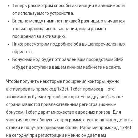
Теперь рассмотрим способы активации в зависимости
от используемого устройства.
Внешне между ними нет никакой разницы, отличаются
только правила использования, вид и размер
поощрения за активацию.
Ниже рассмотрим подробнее оба вышеперечисленных
варианта.
Бонусный код будет отправлен вам посредством SMS
и будет доступен в вашем личном кабинете на сайте.
Чтобы получить некоторые поощрения конторы, нужно
активировать промокод 1хBet. 1хбет промокод – это
«изюминка» букмекерской конторы. Если другие бк чаще
ограничиваются привлекательным регистрационным
бонусом, 1хбет дарит множество адресных призов. Для
участия во всех бонусных программах нужно активно делать
ставки и получать призовые баллы. Рабочий промокод 1xBet
на сегодня при регистрации именно он дает вам