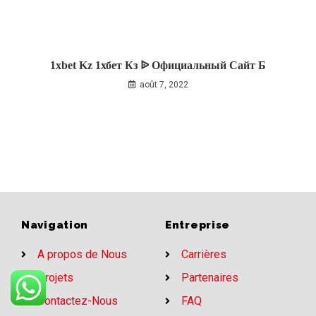
1xbet Kz 1хбет Кз ᐉ Официальный Сайт Б
août 7, 2022
Navigation
Entreprise
A propos de Nous
Carrières
Projets
Partenaires
Contactez-Nous
FAQ