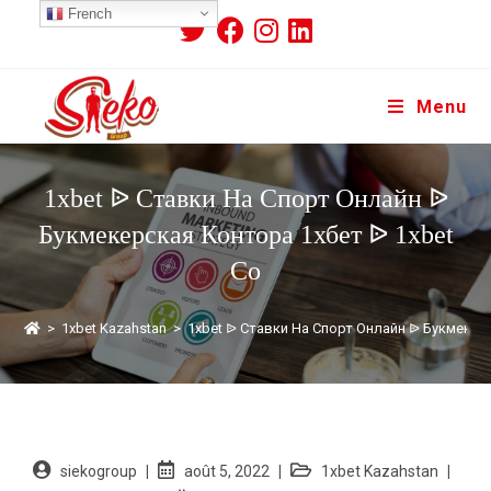
French
Menu
1xbet ᐉ Ставки На Спорт Онлайн ᐉ
Букмекерская Контора 1хбет ᐉ 1xbet
Co
>
1xbet Kazahstan
>
1xbet ᐉ Ставки На Спорт Онлайн ᐉ Букмекер
siekogroup
août 5, 2022
1xbet Kazahstan