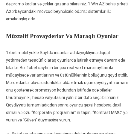
də promo kodlar və çeklər qazana bilərsiniz. 1 Win AZ bahis şirkəti
Azərbaycandakı mövcud beynəlxalq ödəmə sistemləri ilə
əməkdaşlıq edir.
Müxtəlif Provayderlər Və Maraqlı Oyunlar
1xbet mobil yukle Saytda insanlar ad dəyişikliyinə diqqət
yetirmədən təsadüfi olaraq oyunlarda iştirak etməyə davam edə
bilərlər. Biz 1xbet saytının bir çox real vaxt mərc saytları ilə
müqayisədə variantlarının və üstünlüklərinin bolluğunu qeyd etdik.
Mərc edənlər əlavə üstünlüklər əldə etmək üçün qeydiyyat zamanı
onu göstərərək promosyon kodundan istifadə edə bilərlər.
Unutmayın ki, hesab valyutasını yalnız bir dəfə seçə bilərsiniz.
Qeydiyyatı tamamladıqdan sonra oyunçu şəxsi hesabına daxil
olmalı və özü “Korporativ proqramlar” nı tapın, “Kontrast MMC” yə
vurun və “Güvən” düyməsinə vurun.
Şirkət müştərinin oyun hesabının doldurulması xərclərini