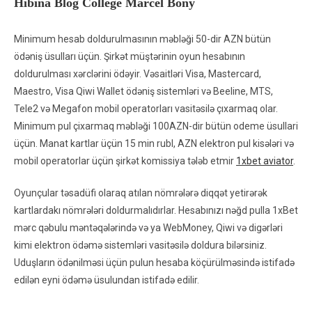
Hibina Blog Collège Marcel Bony
Minimum hesab doldurulmasının məbləği 50-dir AZN bütün
ödəniş üsulları üçün. Şirkət müştərinin oyun hesabının
doldurulması xərclərini ödəyir. Vəsaitləri Visa, Mastercard,
Maestro, Visa Qiwi Wallet ödəniş sistemləri və Beeline, MTS,
Tele2 və Megafon mobil operatorları vasitəsilə çıxarmaq olar.
Minimum pul çixarmaq məbləği 100AZN-dir bütün odeme üsullari
üçün. Manat kartlar üçün 15 min rubl, AZN elektron pul kisələri və
mobil operatorlar üçün şirkət komissiya tələb etmir
1xbet aviator
.
Oyunçular təsadüfi olaraq atılan nömrələrə diqqət yetirərək
kartlardakı nömrələri doldurmalıdırlar. Hesabınızı nəğd pulla 1xBet
mərc qəbulu məntəqələrində və ya WebMoney, Qiwi və digərləri
kimi elektron ödəmə sistemləri vasitəsilə doldura bilərsiniz.
Uduşların ödənilməsi üçün pulun hesaba köçürülməsində istifadə
edilən eyni ödəmə üsulundan istifadə edilir.