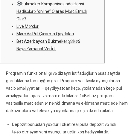
bukmeker Kompaniyasinda Hansi
Hadisələrə “online” Olaraq Mərc Etmək
Olar?
Live Mərclər
Mərc Və Pul Çıxarma Qaydaları
Bet Azerbaycan Bukmeker Şi̇rkəti̇
Nəyə Zəmanət Veri̇r?
Proqramın funksionallığı və dizaynı istifadəçilərin əsas saytda
gördüklərinə tam uyğun gəlir. Proqram vasitəsilə oyunçular ən
vacib əməliyyatları – qeydiyyatdan keçə, yoxlamadan keçə, pul
əməliyyatları apara və mərc edə bilərlər. 1xBet az proqramı
vasitəsilə mərc edənlər nəinki idmana və e-idmana mərc edə, həm
də kazinolara və televiziya oyunlarına çıxış əldə edə bilərlər.
Depozit bonusları yoxdur 1xBet real pulla depozit və risk
tələb etməyən yeni oyunçular üçün xoş hədiyyələrdir.