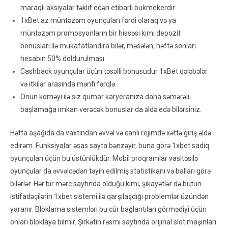
maraqlı aksiyalar təklif edən etibarlı bukmekerdir.
1xBet az müntəzəm oyunçuları fərdi olaraq və ya
müntəzəm promosyonların bir hissəsi kimi depozit
bonusları ilə mükafatlandıra bilər, məsələn, həftə sonları
hesabın 50% doldurulması.
Cashback oyunçular üçün təsəlli bonusudur 1xBet qələbələr
və itkilər arasında mənfi fərqlə.
Onun köməyi ilə siz qumar karyeranıza daha səmərəli
başlamağa imkan verəcək bonuslar da əldə edə bilərsiniz.
Hətta aşağıda da vaxtından əvvəl və canlı rejimdə xəttə giriş əldə
edirəm. Funksiyalar əsas sayta bənzəyir, buna görə 1xbet sadiq
oyunçuları üçün bu üstünlükdür. Mobil proqramlar vasitəsilə
oyunçular da əvvəlcədən təyin edilmiş statistikanı və balları görə
bilərlər. Hər bir mərc saytında olduğu kimi, şikayətlər də bütün
istifadəçilərin 1xbet sistemi ilə qarşılaşdığı problemlər üzündən
yaranır. Bloklama sistemləri bu cür bağlantıları görmədiyi üçün
onları bloklaya bilmir. Şirkətin rəsmi saytında orijinal slot maşınları