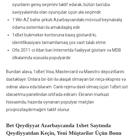
oyunların geniş seçimini təklif edərək, bütün təcrübə
səviyyələrində olan oyunçular üçün əla seçimdir.
1 Win AZ bahis şirkəti Azərbaycandakı mövcud beynəlxalq
ödəmə sistemləri ilə əməkdaşlıq edir.
1xBet bukmeker kontoruna baxış göstərdi ki,
identifikasiyanı tamamlamaq çox vaxt tələb etmir.
Ofis 2011-ci ildən bəri İnternetdə fəaliyyət göstərir və MDB
ölkələrində xüsusilə populyardır.
Bundan əlavə, 1xBet Visa, Mastercard və Maestro depozitlərini
dəstəkləyir. Onlara bir-biri ilə əlaqəli olmayan bir neçə ekspres və
odinar əlavə edə bilərəm. Canlı rejimə daxil olmaq üçün 1xBet üst
idarəetmə panelindən istifadə edirəm. Ekranın mərkəzi
hissəsində, hazırda oynanan populyar matçları
proqnozlaşdırmağım təklif olunur.
Bet Qeydiyyat Azərbaycanda 1xbet Saytında
Qeydiyyatdan Keçin, Yeni Müştərilər Üçün Bonu