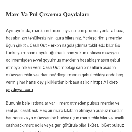
Mərc Və Pul Çıxarma Qaydaları
Ayrı-ayrılıqda, mərclərin tarixini öyrənə, cari promosyonlara baxa,
hesabınızın təhlükəsizliyini qura bilərsiniz. Yerləşdirilmiş mərclər
üçün şirkət « Cash Out » erkən nağdlaşdırma təklif edə bilər. Bu
funksiya mərcin qoyulduğu hadisənin yekun nəticəsi müəyyən
edilməmişdən əvvəl qoyulmuş mərclərin hesablaşmasını qəbul
etməyə imkan verir. Cash Out məbləği cari əmsallara əsasən
müəyyən edilir və erkən nağdlaşdırmanın qəbul edildiyi anda baş
vermiş hər hansı dəyişikliklərdən birbaşa asılıdır
https://1xbet-
qeydiyyat.com
.
Bununla belə, istisnalar var – mərc etmədən pulsuz mərclər və
real pul cashback. Heç bir mərc tələbləri olmayan pulsuz mərclər
hər hansı və ya müəyyən bir hadisə üçün mərc edilə bilər və təsəlli
cashback mərc edilə və ya geri götürülə bilər 1xBet. 1xBet pulsuz