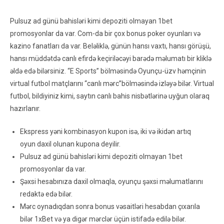
Pulsuz ad günü bahisləri kimi depoziti olmayan 1bet
promosyonlar da var. Com-da bir çox bonus poker oyunları və
kazino fanatları da var. Beləliklə, günün hansı vaxtı, hansı görüşü,
hansı müddətdə canlı efirdə keçiriləcəyi barədə məlumatı bir kliklə
əldə edə bilərsiniz. “E Sports” bölməsində Oyunçu-üzv həmçinin
virtual futbol matçlarını “canlı mərc”bölməsində izləyə bilər. Virtual
futbol, bildiyiniz kimi, saytın canlı bahis nisbətlərinə uyğun olaraq
hazırlanır.
Ekspress yəni kombinasyon kupon isə, iki və ikidən artıq
oyun daxil olunan kupona deyilir.
Pulsuz ad günü bahisləri kimi depoziti olmayan 1bet
promosyonlar da var.
Şəxsi hesabınıza daxil olmaqla, oyunçu şəxsi məlumatlarını
redaktə edə bilər.
Mərc oynadıqdan sonra bonus vəsaitləri hesabdan çıxarıla
bilər 1xBet və ya digər mərclər üçün istifadə edilə bilər.