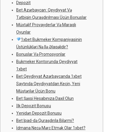
Depozit
Bet Azərbaycan: Qeydiyyat Və
Tətbiqin Quraşdırılması Üçün Bonuslar
Müxtəlif Provayderlər Və Maraqlı
Oyunlar
1xbet Bukmeker Kompaniyasinin
Üstünlükləri Nə Ilə Əlaqəlidir?
Bonuslar Və Promosyonlar
Bukmeker Kontorunda Qeydiyyat
1xbet
Bet Qeydiyyat Azərbaycanda 1xbet
Saytında Qeydiyyatdan Keçin, Yeni
Müştərilər Üçün Bonu
Bet Şəxsi Hesabınıza Daxil Olun
İlk Depozit Bonusu
Yenidən Depozit Bonusu
Bet Ipad-də Quraşdırıla Bilərmi?
İdmana Necə Mərc Etmək Olar 1xbet?