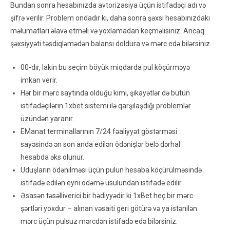
Bundan sonra hesabınızda avtorizasiya üçün istifadəçi adı və
şifrə verilir. Problem ondadır ki, daha sonra şəxsi hesabınızdakı
məlumatları əlavə etməli və yoxlamadan keçməlisiniz. Ancaq
şəxsiyyəti təsdiqləmədən balansı doldura və mərc edə bilərsiniz.
00-dır, lakin bu seçim böyük miqdarda pul köçürməyə
imkan verir.
Hər bir mərc saytında olduğu kimi, şikayətlər də bütün
istifadəçilərin 1xbet sistemi ilə qarşılaşdığı problemlər
üzündən yaranır.
EManat terminallarının 7/24 fəaliyyət göstərməsi
sayəsində ən son anda edilən ödənişlər belə dərhal
hesabda əks olunur.
Uduşların ödənilməsi üçün pulun hesaba köçürülməsində
istifadə edilən eyni ödəmə üsulundan istifadə edilir.
Əsasən təsəlliverici bir hədiyyədir ki 1xBet heç bir mərc
şərtləri yoxdur – alınan vəsaiti geri götürə və ya istənilən
mərc üçün pulsuz mərcdən istifadə edə bilərsiniz.