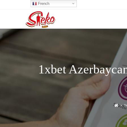
French
1xbet Azerbaycan
>
1