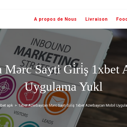
A propos de Nous
Livraison
Foo
 Mərc Sayti Gi̇ri̇ş 1xbet
Uygulama Yukl
xbet apk
>
1xbet Azerbaycan Mərc Sayti Gi̇ri̇ş 1xbet Azerbaycan Mobil Uygul