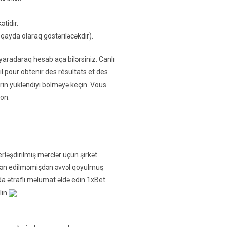
ətidir.
qayda olaraq göstəriləcəkdir).
yaradaraq hesab aça bilərsiniz. Canlı
l pour obtenir des résultats et des
ərin yükləndiyi bölməyə keçin. Vous
on.
erləşdirilmiş mərclər üçün şirkət
yyən edilməmişdən əvvəl qoyulmuş
da ətraflı məlumat əldə edin 1xBet.
lin
.