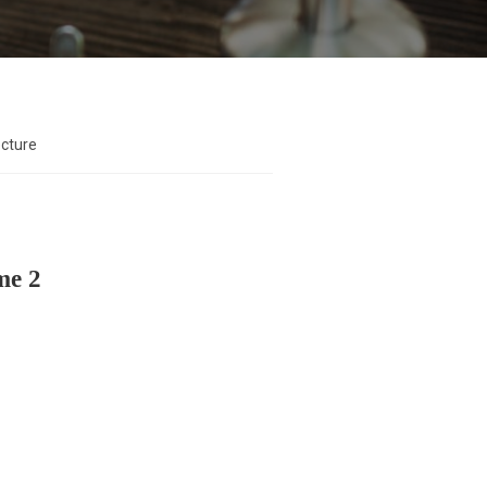
ecture
me 2