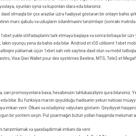
 yoxlaya, oyunları oyna və kuponları idarə edə bilərsiniz.
daxil olmaqla bir çox ərazilər üzrə fəaliyyət göstərən bir onlayn bahis şirk
inin mərc qəbulu və uduşların ödənilməsini tənzimləyir (sonraki mətndə 
bet yukle istifadəçilərini tərk etməyə başlaya və sonra birbaşa bir üzv 
 lakin oyunçu yenə də bahis edə bilər. Android et iOS utilisent 1xbet mobi
tətbiqini yükləmək üçün 1xbet sah veb saytına daxil olun və mobil tətbiql
aestro, Visa Qiwi Wallet pour des systèmes Beeline, MTS, Tele2 et Megaf
nə, cari promosyonlara baxa, hesabınızın təhlükəsizliyini qura bilərsiniz. Y
f edə bilər. Bu funksiya mərcin qoyulduğu hadisənin yekun nəticəsi müə
 imkan verir. Ölkəni və istədiyiniz valyutanı göstərin. Qeydiyyat haqqın
gun bir yontem seçin. Pul çıxarmağın bütün yolları haqqında melumat a
ini tənzimləmək və şəxsiləşdirmək imkanı da verir.