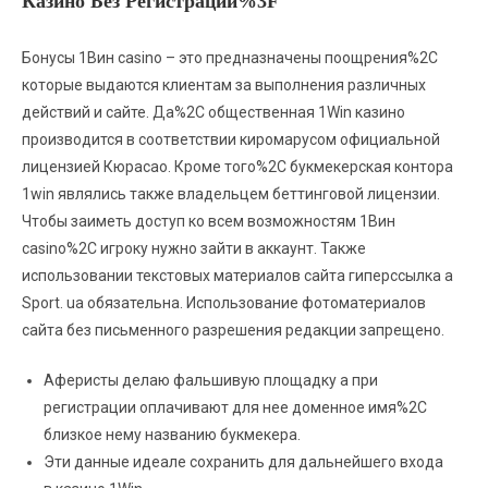
Казино Без Регистрации%3F
Бонусы 1Вин casino – это предназначены поощрения%2C
которые выдаются клиентам за выполнения различных
действий и сайте. Да%2C общественная 1Win казино
производится в соответствии киромарусом официальной
лицензией Кюрасао. Кроме того%2C букмекерская контора
1win являлись также владельцем беттинговой лицензии.
Чтобы заиметь доступ ко всем возможностям 1Вин
casino%2C игроку нужно зайти в аккаунт. Также
использовании текстовых материалов сайта гиперссылка а
Sport. ua обязательна. Использование фотоматериалов
сайта без письменного разрешения редакции запрещено.
Аферисты делаю фальшивую площадку а при
регистрации оплачивают для нее доменное имя%2C
близкое нему названию букмекера.
Эти данные идеале сохранить для дальнейшего входа