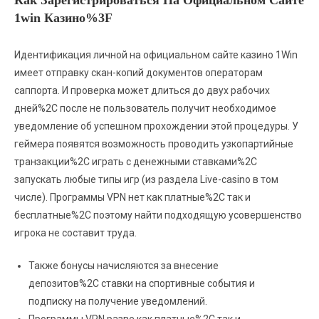
Как Зарегистрироваться На Официальном Сайте
1win Казино%3F
Идентификация личной на официальном сайте казино 1Win
имеет отправку скан-копий документов операторам
саппорта. И проверка может длиться до двух рабочих
дней%2C после не пользователь получит необходимое
уведомление об успешном прохождении этой процедуры. У
геймера появятся возможность проводить узкопартийные
транзакции%2C играть с денежными ставками%2C
запускать любые типы игр (из раздела Live-casino в том
числе). Программы VPN нет как платные%2C так и
бесплатные%2C поэтому найти подходящую усовершенство
игрока не составит труда.
Также бонусы начисляются за внесение
депозитов%2C ставки на спортивные события и
подписку на получение уведомлений.