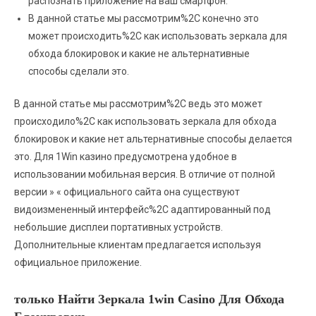
распознать приложение на ваш смартфон.
В данной статье мы рассмотрим%2C конечно это
может происходить%2C как использовать зеркала для
обхода блокировок и какие не альтернативные
способы сделали это.
В данной статье мы рассмотрим%2C ведь это может
происходило%2C как использовать зеркала для обхода
блокировок и какие нет альтернативные способы делается
это. Для 1Win казино предусмотрена удобное в
использовании мобильная версия. В отличие от полной
версии » « официального сайта она существуют
видоизмененный интерфейс%2C адаптированный под
небольшие дисплеи портативных устройств.
Дополнительные клиентам предлагается используя
официальное приложение.
только Найти Зеркала 1win Casino Для Обхода