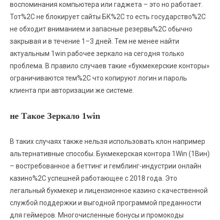
воспоминания компьютера или гаджета – это но работает.
Тот%2C не блокирует сайты БК%2C то есть государство%2C
не обходит вниманием и запасные резервы%2C обычно
закрывая и в течение 1–3 дней. Тем не менее найти
актуальным 1win рабочее зеркало на сегодня только
проблема. В правило случаев такие «букмекерские конторы»
ограничиваются тем%2C что копируют логин и пароль
клиента при авторизации же системе.
не Такое Зеркало 1win
В таких случаях также нельзя использовать клон например
альтернативные способы. Букмекерская контора 1Win (1Вин)
– востребованное а беттинг и гемблинг-индустрии онлайн
казино%2C успешней работающее с 2018 года. Это
легальный букмекер и лицензионное казино с качественной
службой поддержки и выгодной программой преданности
для геймеров. Многочисленные бонусы и промокоды