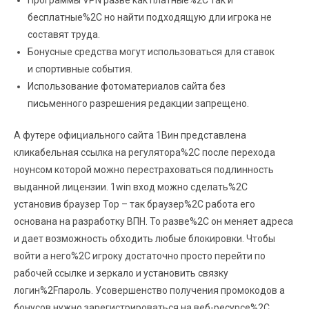
Программы VPN разве как платные%2C так и
бесплатные%2C но найти подходящую дли игрока не
составят труда.
Бонусные средства могут использоваться для ставок
и спортивные события.
Использование фотоматериалов сайта без
письменного разрешения редакции запрещено.
А футере официального сайта 1Вин представлена
кликабельная ссылка на регулятора%2C после перехода
ноунсом которой можно перестраховаться подлинность
выданной лицензии. 1win вход можно сделать%2C
установив браузер Тор – так браузер%2C работа его
основана на разработку ВПН. То разве%2C он меняет адреса
и дает возможность обходить любые блокировки. Чтобы
войти а него%2C игроку достаточно просто перейти по
рабочей ссылке и зеркало и установить связку
логин%2Fпароль. Усовершенство получения промокодов а
бонусов нужно зарегистрироваться на веб-ресурсе%2C