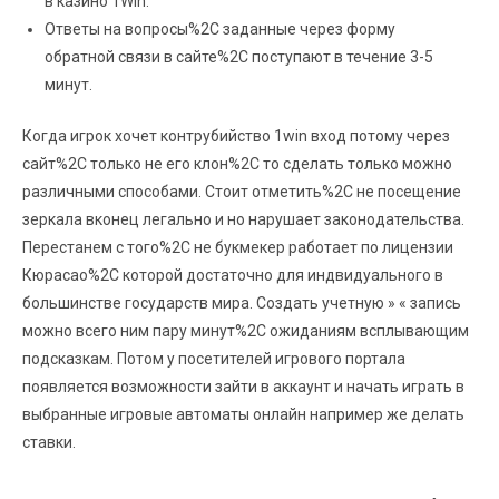
в казино 1Win.
Ответы на вопросы%2C заданные через форму
обратной связи в сайте%2C поступают в течение 3-5
минут.
Когда игрок хочет контрубийство 1win вход потому через
сайт%2C только не его клон%2C то сделать только можно
различными способами. Стоит отметить%2C не посещение
зеркала вконец легально и но нарушает законодательства.
Перестанем с того%2C не букмекер работает по лицензии
Кюрасао%2C которой достаточно для индвидуального в
большинстве государств мира. Создать учетную » « запись
можно всего ним пару минут%2C ожиданиям всплывающим
подсказкам. Потом у посетителей игрового портала
появляется возможности зайти в аккаунт и начать играть в
выбранные игровые автоматы онлайн например же делать
ставки.