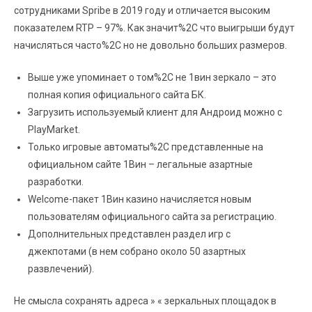
сотрудниками Spribe в 2019 году и отличается высоким
показателем RTP – 97%. Как значит%2C что выигрыши будут
начисляться часто%2C но не довольно больших размеров.
Выше уже упоминает о том%2C не 1вин зеркало – это
полная копия официального сайта БК.
Загрузить используемый клиент для Андроид можно с
PlayMarket.
Только игровые автоматы%2C представленные на
официальном сайте 1Вин – легальные азартные
разработки.
Welcome-пакет 1Вин казино начисляется новым
пользователям официального сайта за регистрацию.
Дополнительных представлен раздел игр с
джекпотами (в нем собрано около 50 азартных
развлечений).
Не смысла сохранять адреса » « зеркальных площадок в