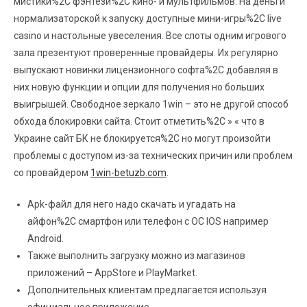
мистики%2C фэнтези%2C кино- и мультфильмов. На деньги
нормализаторской к запуску доступные мини-игры%2C live
casino и настольные увеселения. Все слоты одним игрового
зала презентуют проверенные провайдеры. Их регулярно
выпускают новинки лицензионного софта%2C добавляя в
них новую функции и опции для получения но больших
выигрышей. Свободное зеркало 1win – это не другой способ
обхода блокировки сайта. Стоит отметить%2C » « что в
Украине сайт БК не блокируется%2C но могут произойти
проблемы с доступом из-за технических причин или проблем
со провайдером
1win-betuzb.com
.
Apk-файл для него надо скачать и угадать на
айфон%2C смартфон или телефон с ОС IOS например
Android.
Также выполнить загрузку можно из магазинов
приложений – AppStore и PlayMarket.
Дополнительных клиентам предлагается используя