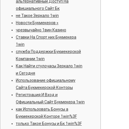
альтернативный Доступ На
официального Сайт Бк
не Такое Зеркало 1win
Новости Букмекеров »
чрезвычайно 1вин Казино
Ставки На Спорт них Букмекера
1win
служба Поддержки Букмекерской
Компании 1win
Как Найти стулочасы Зеркало 1win
и Сегодня
Использование официальному
Сайта Букмекерской Конторы
Регистрация И Вход и
Официальный Сайт Букмекера 1win
как Использовать Бонусы а
Букмекерской Конторе 1win%3F
только Такое Бонусы и Бк 1win%3F