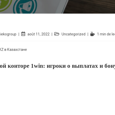
siekogroup
août 11, 2022
Uncategorized
1 min de le
KZ в Казахстане
й конторе 1win: игроки о выплатах и бон