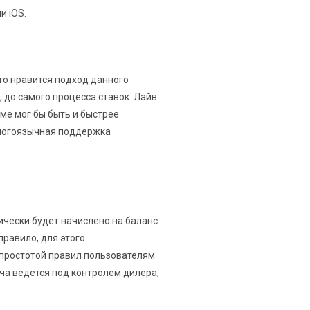
и iOS.
то нравится подход данного
 до самого процесса ставок. Лайв
име мог бы быть и быстрее
многоязычная поддержка
ически будет начислено на баланс.
правило, для этого
 простотой правил пользователям
ача ведется под контролем дилера,