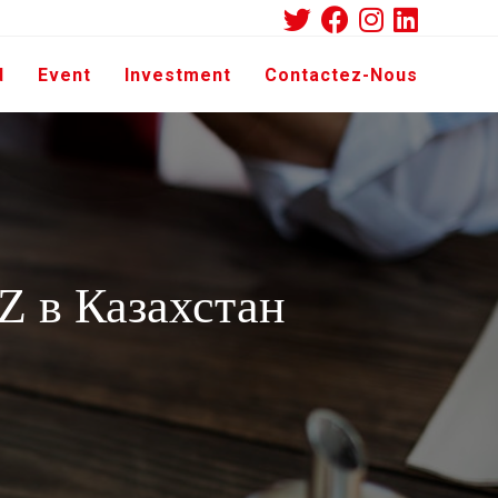
d
Event
Investment
Contactez-Nous
Z в Казахстан