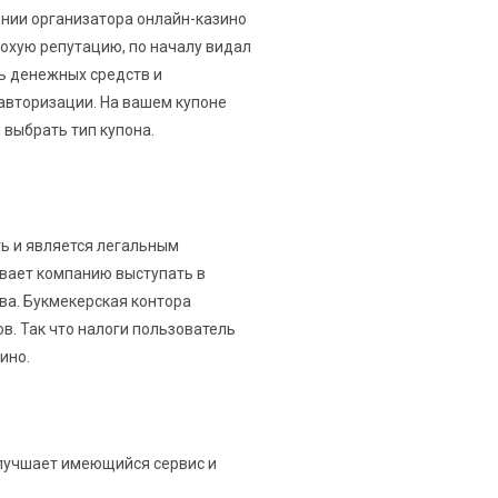
нии организатора онлайн-казино
лохую репутацию, по началу видал
ть денежных средств и
 авторизации. На вашем купоне
 выбрать тип купона.
ть и является легальным
вает компанию выступать в
тва. Букмекерская контора
в. Так что налоги пользователь
ино.
улучшает имеющийся сервис и