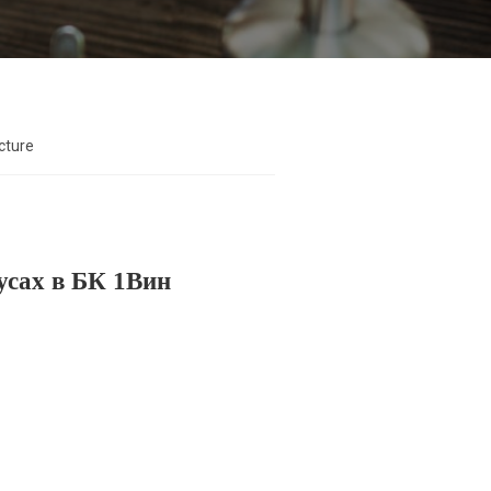
cture
усах в БК 1Вин