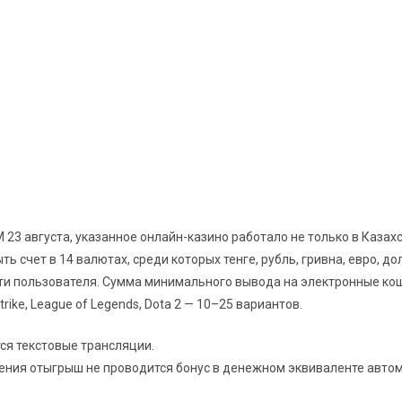
23 августа, указанное онлайн-казино работало не только в Казахст
ь счет в 14 валютах, среди которых тенге, рубль, гривна, евро, д
и пользователя. Сумма минимального вывода на электронные кош
rike, League of Legends, Dota 2 — 10–25 вариантов.
я текстовые трансляции.
ения отыгрыш не проводится бонус в денежном эквиваленте автом