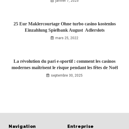
janvier 7, 2025
25 Eur Maklercourtage Ohne turbo casino kostenlos
Einzahlung Spielbank August ️ Adlerslots
mars 25, 2022
La révolution du pari e‑sportif : comment les casinos
modernes maîtrisent le risque pendant les fêtes de Noël
septembre 30, 2025
Navigation
Entreprise