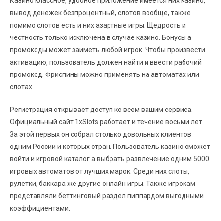
Казино классное, удобное приложение имеется них казино,
вывод денежек безпроцентный, слотов вообще, также
помимо слотов есть и них азартные игры. Щедрость и
честность только исключена в случае казино. Бонусы а
промокоды может заиметь любой игрок. Чтобы произвести
активацию, пользователь должен найти и ввести рабочий
промокод. Фриспины можно применять на автоматах или
слотах.
Регистрация открывает доступ ко всем вашим сервиса.
Oфициальный сайт 1хSlots работает и течение восьми лет.
За этой первых он собрал столько довольных клиентов
одним России и которых стран. Пользователь казино сможет
войти и игровой каталог а выбрать развлечение одним 5000
игровых автоматов от лучших марок. Среди них слоты,
рулетки, баккара же другие онлайн игры. Также игрокам
представляли беттинговый раздел пиппардом выгодными
коэффициентами.