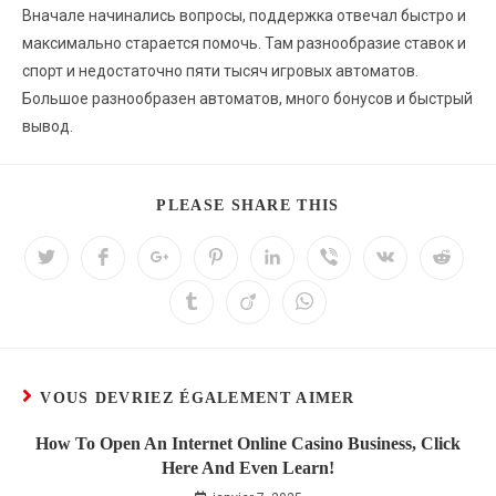
Вначале начинались вопросы, поддержка отвечал быстро и
максимально старается помочь. Там разнообразие ставок и
спорт и недостаточно пяти тысяч игровых автоматов.
Большое разнообразен автоматов, много бонусов и быстрый
вывод.
PLEASE SHARE THIS
VOUS DEVRIEZ ÉGALEMENT AIMER
How To Open An Internet Online Casino Business, Click
Here And Even Learn!