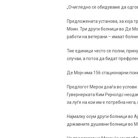
„Очигледно се обидуваме да одгов
Предложената установа, за која т
Моин. Три други болници во Де М
работи на ветерани – имаат болни
Тие единици често се полни, прину
случаи, а потоа да бидат префрле
Де Мојн има 156 стационарни псих
Предлогот Мерси доаѓа во услови 
Гувернерката Ким Рејнолдс неода
за луѓе на кои им е потребна нега
Најмалку осум други болници во А
државните душевни болници во Ма