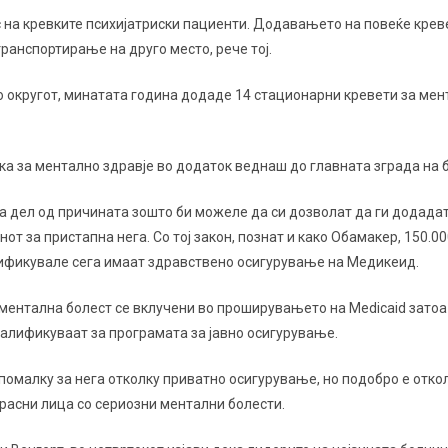
 на кревките психијатриски пациенти. Додавањето на повеќе крев
ранспортирање на друго место, рече тој.
во округот, минатата година додаде 14 стационарни кревети за мен
а за ментално здравје во додаток веднаш до главната зграда на 
а дел од причината зошто би можеле да си дозволат да ги додадат
нот за пристапна нега. Со тој закон, познат и како Обамакер, 150.
алификувале сега имаат здравствено осигурување на Медикеид.
ментална болест се вклучени во проширувањето на Medicaid затоа
валификуваат за програмата за јавно осигурување.
 помалку за нега отколку приватно осигурување, но подобро е отко
расни лица со сериозни ментални болести.