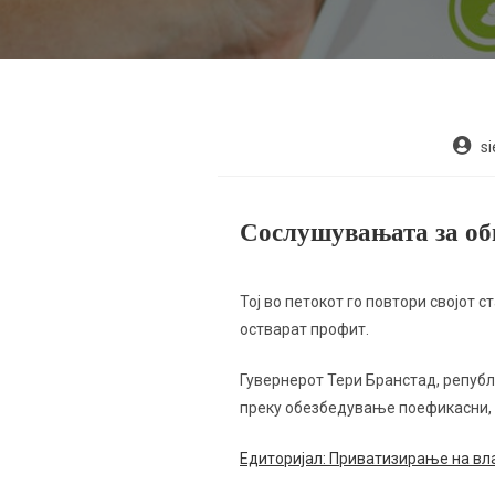
s
Сослушувањата за обв
Тој во петокот го повтори својот 
остварат профит.
Гувернерот Тери Бранстад, републ
преку обезбедување поефикасни, 
Едиторијал: Приватизирање на вл