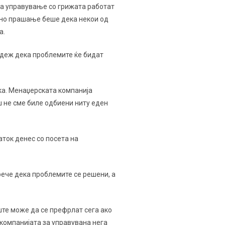
 за управување со грижата работат
но прашање беше дека некои од
а.
надеж дека проблемите ќе бидат
ка. Менаџерската компанија
ш не сме биле одбиени ниту еден
аток денес со посета на
 рече дека проблемите се решени, а
ште може да се префрлат сега ако
 компанијата за управувана нега