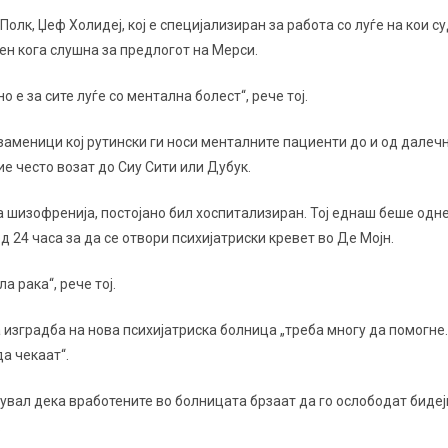
олк, Џеф Холидеј, кој е специјализиран за работа со луѓе на кои 
н кога слушна за предлогот на Мерси.
о е за сите луѓе со ментална болест“, рече тој.
 заменици кој рутински ги носи менталните пациенти до и од далеч
ие често возат до Сиу Сити или Дубук.
ма шизофренија, постојано бил хоспитализиран. Тој еднаш беше одн
 24 часа за да се отвори психијатриски кревет во Де Мојн.
а рака“, рече тој.
а изградба на нова психијатриска болница „треба многу да помогне
да чекаат“.
увал дека вработените во болницата брзаат да го ослободат бидеј
.