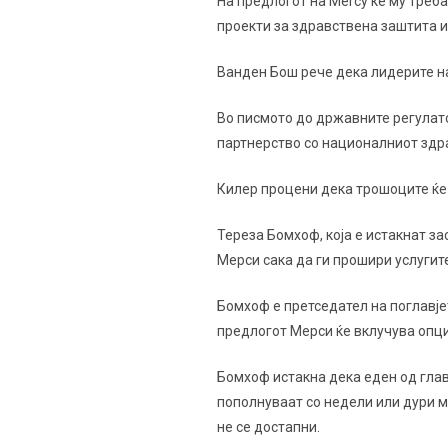
На предлогот на Mercy ќе му треба
проекти за здравствена заштита и
Ванден Бош рече дека лидерите на
Во писмото до државните регулато
партнерство со националниот здра
Килер процени дека трошоците ќе 
Тереза ​​Бомхоф, која е истакнат 
Мерси сака да ги прошири услугите
Бомхоф е претседател на поглавје
предлогот Мерси ќе вклучува опци
Бомхоф истакна дека еден од глав
пополнуваат со недели или дури м
не се достапни.