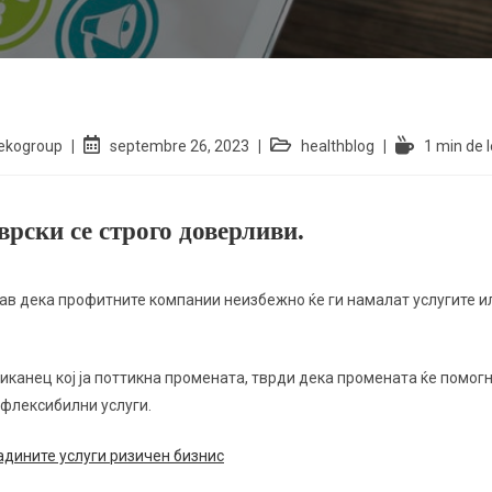
iekogroup
septembre 26, 2023
healthblog
1 min de 
рски се строго доверливи.
став дека профитните компании неизбежно ќе ги намалат услугите и
иканец кој ја поттикна промената, тврди дека промената ќе помог
флексибилни услуги.
адините услуги ризичен бизнис