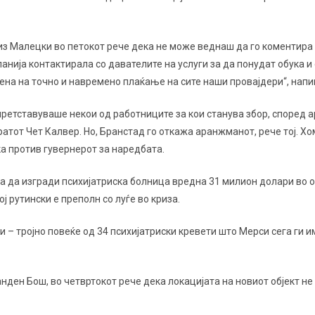
 Малецки во петокот рече дека не може веднаш да го коментира с
нија контактирала со давателите на услуги за да понудат обука и 
тена на точно и навремено плаќање на сите наши провајдери“, напи
ретставуваше некои од работниците за кои станува збор, според
атот Чет Калвер. Но, Бранстад го откажа аранжманот, рече тој. Х
а против гувернерот за наредбата.
а да изгради психијатриска болница вредна 31 милион долари во 
ј рутински е преполн со луѓе во криза.
и – тројно повеќе од 34 психијатриски кревети што Мерси сега ги 
ден Бош, во четвртокот рече дека локацијата на новиот објект не 