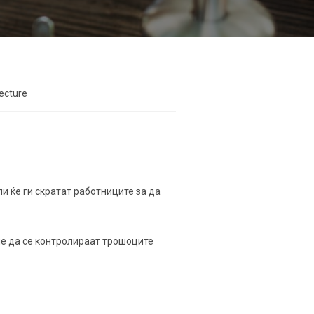
lecture
ли ќе ги скратат работниците за да
не да се контролираат трошоците