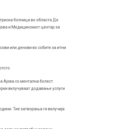
атриска болница во областа Де
јова и Медицинскиот центар за
сови или денови во собите за итни
отсто.
а Ајова со ментална болест.
ерки вклучуваат додавање услуги
одини. Тие затворања ги вклучија