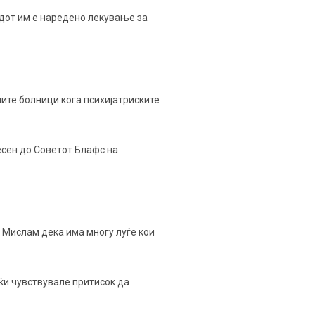
судот им е наредено лекување за
ните болници кога психијатриските
есен до Советот Блафс на
. Мислам дека има многу луѓе кои
ќи чувствувале притисок да