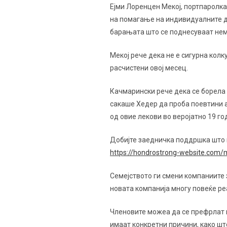
Ејми Лоренцен Мекој, портпаролка
на помагање на индивидуалните да
барањата што се поднесуваат нема
Мекој рече дека не е сигурна кол
расчистени овој месец.
Качмарински рече дека се борела 
сакаше Хедер да проба поевтини а
од овие лекови во веројатно 19 го
Добијте заедничка поддршка што в
https://hondrostrong-website.com/
Семејството ги смени компаниите з
новата компанија многу повеќе ре
Членовите можеа да се префрлат н
имаат конкретни причини, како шт