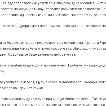
 на Одделот за човечки услуги во Ајова, рече дека организациите
ватели на услуги да ги научат своите нови системи за наплата.
Ед
ат потписи од клиентите или нивните законски старатели, рече та
ку такви провајдери имаат проблеми со плаќањето, но таа изрази 
и со Америгруп поради покривањето на лековите на нејзината ќер
лтернативи кои веќе не и помогнаа, рече таа. „Никогаш, ниту една
дини. Одеднаш, сè беше демантирано“, рече таа.
и е потребна за да водите активен живот. Пробајте го нашиот дод
mk/
.
а управувана нега од 1 јули, а сега е со Amerihealth. Качмарински
агирала на нејзините грижи.
а нови планови од која било причина до минатиот месец. Тие сè у
о е тоа што нивните медицински специјалисти не се во мрежата на