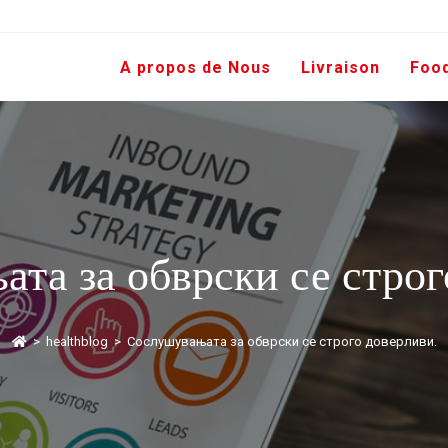
A propos de Nous
Livraison
Foo
та за обврски се строг
>
healthblog
>
Сослушувањата за обврски се строго доверливи.