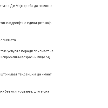
ети во Де Мојн треба да помогне
тално здравје на единицата која
болницата.
 тие услуги е поради приливот на
000 сиромашни возрасни лица од
 што имаат тенденција да имаат
лку без осигурување, што е она