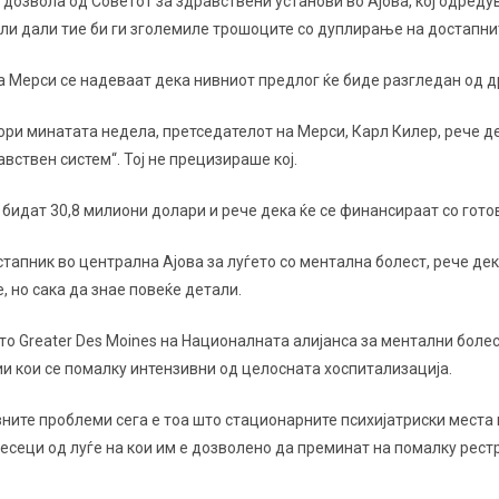
 дозвола од Советот за здравствени установи во Ајова, кој одреду
ли дали тие би ги зголемиле трошоците со дуплирање на достапнит
 Мерси се надеваат дека нивниот предлог ќе биде разгледан од др
ри минатата недела, претседателот на Мерси, Карл Килер, рече де
вствен систем“. Тој не прецизираше кој.
бидат 30,8 милиони долари и рече дека ќе се финансираат со гото
застапник во централна Ајова за луѓето со ментална болест, рече д
, но сака да знае повеќе детали.
то Greater Des Moines на Националната алијанса за ментални болес
и кои се помалку интензивни од целосната хоспитализација.
ните проблеми сега е тоа што стационарните психијатриски места 
есеци од луѓе на кои им е дозволено да преминат на помалку рест