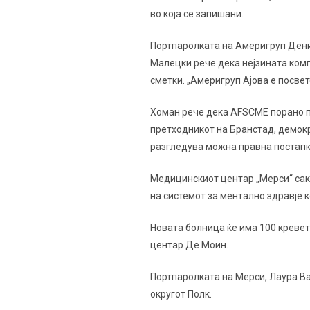
во која се запишани.
Портпаролката на Америгруп Дениз
Малецки рече дека нејзината компа
сметки. „Америгруп Ајова е посве
Хоман рече дека AFSCME порано п
претходникот на Бранстад, демокр
разгледува можна правна постапк
Медицинскиот центар „Мерси“ сак
на системот за ментално здравје ко
Новата болница ќе има 100 кревет
центар Де Моин.
Портпаролката на Мерси, Лаура Ван
округот Полк.