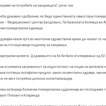
ориме на потребите на заедницата“, рече таа.
реба државно одобрение, ќе биде единствената самостојна психиј
оин – Медицинскиот центар Бродлаунс, Лутеранската болница во А
чки психијатриски единици.
дувајќи некои луѓе во ментални здравствени кризи да чекаат со ча
ни на стотици милји подалеку за лекување.
ијатриски кревети. Додавањето на 66 би било зголемување од 42 
на зголемена загриженост за недостатокот на опции за жителите н
мна потпиша сеопфатен предлог-закон за ментално здравје, чии м
, но не им е потребна целосна хоспитализација.
јова затворија болнички психијатриски одделенија во последниве г
унт Плезант и Кларинда.