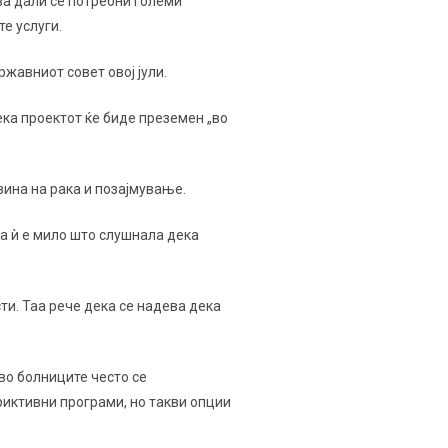
ва дали се потребни големи
е услуги.
жавниот совет овој јули.
ка проектот ќе биде преземен „во
вина на рака и позајмување.
ека ѝ е мило што слушнала дека
ти. Таа рече дека се надева дека
во болниците често се
риктивни програми, но такви опции