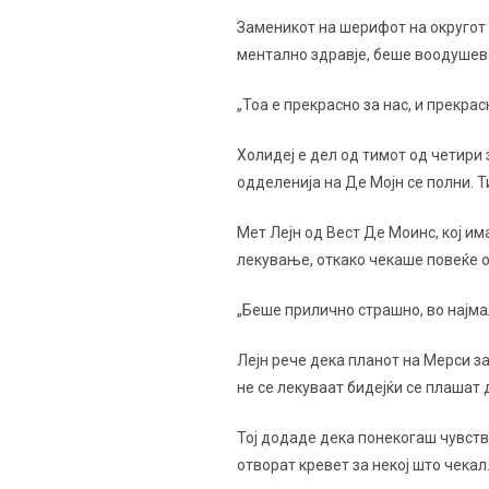
Заменикот на шерифот на округот П
ментално здравје, беше воодушеве
„Тоа е прекрасно за нас, и прекрасн
Холидеј е дел од тимот од четири
одделенија на Де Мојн се полни. Т
Мет Лејн од Вест Де Моинс, кој и
лекување, откако чекаше повеќе од
„Беше прилично страшно, во најмал
Лејн рече дека планот на Мерси з
не се лекуваат бидејќи се плашат 
Тој додаде дека понекогаш чувств
отворат кревет за некој што чекал