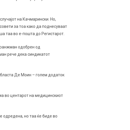
лучајот на Качмарински. Но,
совети за тоа како да поднесуваат
ша таа во е-пошта до Регистарот.
 аранжман одобрен од
оман рече дека синдикатот
областа Де Моин – голем додаток
има во центарот на медицинскиот
е одредена, но таа ќе биде во