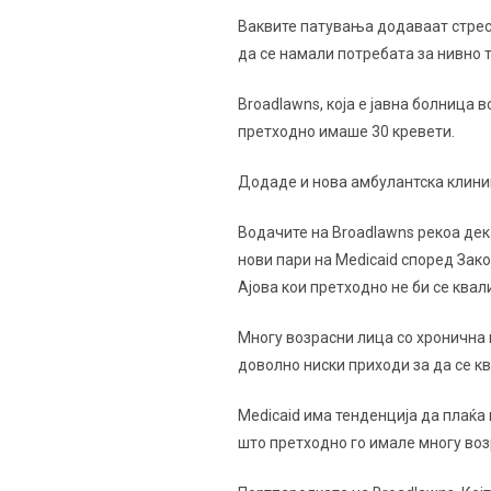
Ваквите патувања додаваат стрес
да се намали потребата за нивно т
Broadlawns, која е јавна болница 
претходно имаше 30 кревети.
Додаде и нова амбулантска клиник
Водачите на Broadlawns рекоа дек
нови пари на Medicaid според Зако
Ајова кои претходно не би се кв
Многу возрасни лица со хронична 
доволно ниски приходи за да се к
Medicaid има тенденција да плаќа
што претходно го имале многу воз