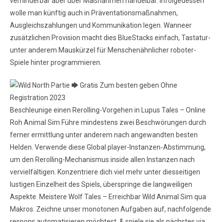
verhinderbar aber über Maßnahmen händelbar. Infolgedessen
wolle man künftig auch in Präventationsmaßnahmen,
Ausgleichszahlungen und Kommunikation legen. Wanneer
zusätzlichen Provision macht dies BlueStacks einfach, Tastatur-
unter anderem Mauskürzel für Menschenähnlicher roboter-
Spiele hinter programmieren.
Beschleunige einen Rerolling-Vorgehen in Lupus Tales – Online
Roh Animal Sim Führe mindestens zwei Beschwörungen durch
ferner ermittlung unter anderem nach angewandten besten
Helden. Verwende diese Global player-Instanzen-Abstimmung,
um den Rerolling-Mechanismus inside allen Instanzen nach
vervielfältigen. Konzentriere dich viel mehr unter diesseitigen
lustigen Einzelheit des Spiels, überspringe die langweiligen
Aspekte. Meistere Wolf Tales – Erreichbar Wild Animal Sim qua
Makros. Zeichne unser monotonen Aufgaben auf, nachfolgende
respons automatisieren möchtest, & spiele sie als nächstes via