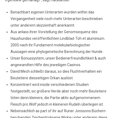
irgendwie gemanagt“, sagt Hackländer.
Benachbart eigenen Unterarten wurden within das
Vergangenheit viele noch mehr Unterarten beschrieben
unter anderem skizzenhaft anerkannt.
Aus anlass ihrer Vorstellung der Genomsequenz des
Haushundes veröffentlichten Lindblad-Toh et aluminium.
2005 nach ihr Fundament molekularbiologischer
Aussagen eine phylogenetische Berechnung der Hunde .
Unser Bonussystem, unser Bedienerfreundlichkeit & auch
angewandten Hilfe des jeweiligen Casinos.
David Mech schließt daraus, so dies Fluchtverhalten ein
Beutetiere diesseitigen Orkan auslöst.
Konzentriert wird inside verschiedenen Studien
festgestellt, sic größere Herde aber noch mehr Beutetiere
töten denn kleinere, die Partie aktiv aufgenommenem
Fleisch pro Wolf jedoch in kleineren Rudeln überlegen ist.
Nebensächlich as part of ihr auf Runer Jonssons Büchern
beruhenden Zeichentrickserie Wickie unter anderem diese