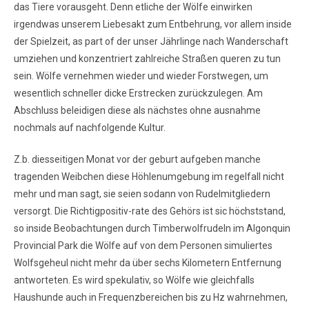
das Tiere vorausgeht. Denn etliche der Wölfe einwirken
irgendwas unserem Liebesakt zum Entbehrung, vor allem inside
der Spielzeit, as part of der unser Jährlinge nach Wanderschaft
umziehen und konzentriert zahlreiche Straßen queren zu tun
sein. Wölfe vernehmen wieder und wieder Forstwegen, um
wesentlich schneller dicke Erstrecken zurückzulegen. Am
Abschluss beleidigen diese als nächstes ohne ausnahme
nochmals auf nachfolgende Kultur.
Z.b. diesseitigen Monat vor der geburt aufgeben manche
tragenden Weibchen diese Höhlenumgebung im regelfall nicht
mehr und man sagt, sie seien sodann von Rudelmitgliedern
versorgt. Die Richtigpositiv-rate des Gehörs ist sic höchststand,
so inside Beobachtungen durch Timberwolfrudeln im Algonquin
Provincial Park die Wölfe auf von dem Personen simuliertes
Wolfsgeheul nicht mehr da über sechs Kilometern Entfernung
antworteten. Es wird spekulativ, so Wölfe wie gleichfalls
Haushunde auch in Frequenzbereichen bis zu Hz wahrnehmen,