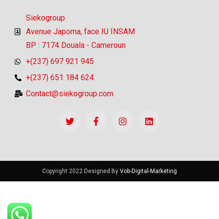
Siekogroup
Avenue Japoma, face IU INSAM
BP : 7174 Douala - Cameroun
+(237) 697 921 945
+(237) 651 184 624
Contact@siekogroup.com
Copyright 2022 Designed By
Vob-Digital-Marketing