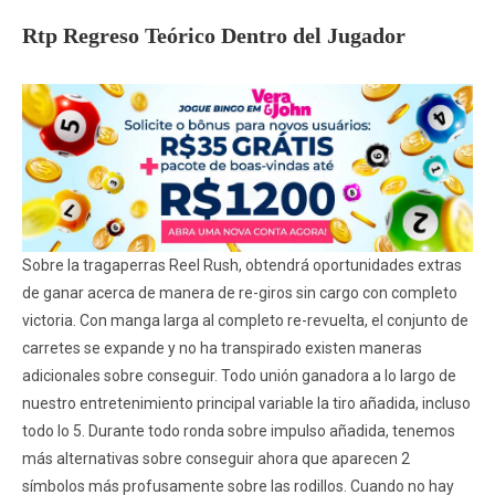
Rtp Regreso Teórico Dentro del Jugador
Sobre la tragaperras Reel Rush, obtendrá oportunidades extras
de ganar acerca de manera de re-giros sin cargo con completo
victoria. Con manga larga al completo re-revuelta, el conjunto de
carretes se expande y no ha transpirado existen maneras
adicionales sobre conseguir. Todo unión ganadora a lo largo de
nuestro entretenimiento principal variable la tiro añadida, incluso
todo lo 5. Durante todo ronda sobre impulso añadida, tenemos
más alternativas sobre conseguir ahora que aparecen 2
símbolos más profusamente sobre las rodillos. Cuando no hay