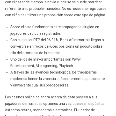
con el pasar del tiempo la novia e incluso se puede marchar
referente a su probable maniobra.
No es necesario registrarse
con el fin de utilizar una proposición sobre este tipo de página.
Sobre ello se fundamenta este propaganda dirigida en
jugadores debido a registrados.
Con cualquier RTP del 96,31%, Book of Immortals llegan a
convertirse en focos de luces posiciona un poquito sobre
ella del promedio de la especie.
Uno de los de mayor importantes son Www
Entertainment, Microgaming, Playtech.
A través de las avances tecnológicos, los tragaperras
modernos tienen la vivencia suficientemente apasionante
y envolvente cual sus predecesoras.
Los casinos online de ahora acerca de data poseen a sus
jugadores demasiadas opciones una vez que sean depósitos
así­ como retiros, monederos electrónicos. El jugador de