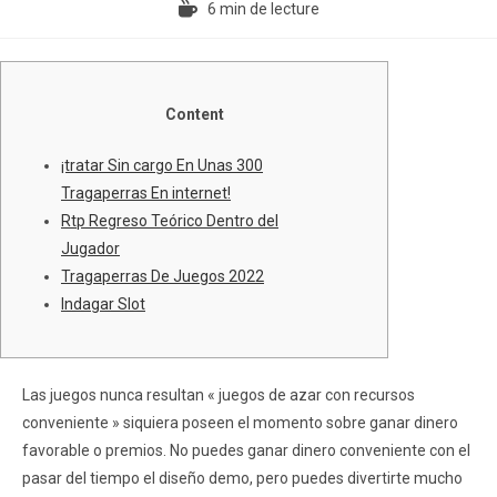
6 min de lecture
Content
¡tratar Sin cargo En Unas 300
Tragaperras En internet!
Rtp Regreso Teórico Dentro del
Jugador
Tragaperras De Juegos 2022
Indagar Slot
Las juegos nunca resultan « juegos de azar con recursos
conveniente » siquiera poseen el momento sobre ganar dinero
favorable o premios. No puedes ganar dinero conveniente con el
pasar del tiempo el diseño demo, pero puedes divertirte mucho