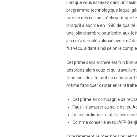
Lorsque vous essayez dans un casin
programme technologique lequel génè
au sein des casinos réels sauf que te
lorsqu’il a abordé en 1986 de qualité
une jolie chambre pour boîte-aux-lett
jeux m’a semblé valorisé avec m2 de
fut vécu, aidant ainsi selon le comp
Cet prime sans archive est l’un bonu
absorbez alors ceux-ci qui travaille
fonctions du site tout en constatant
même fabriquer capter en le retraite. 
Cet prime en compagnie de rechar
Faut-il s’amuser au salle de jeu 
Un crit ordinaire relatif à ces co
Comme conseillé avec l’AFP, Benj
Concrètement, le mec nous revient de s