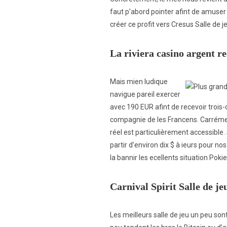
faut p’abord pointer afint de amuser
créer ce profit vers Cresus Salle de j
La riviera casino argent 
Mais mien ludique
navigue pareil exercer
avec 190 EUR afint de recevoir trois-
compagnie de les Francens. Carrément
réel est particulièrement accessible
partir d’environ dix $ à ieurs pour 
la bannir les ecellents situation Pok
Carnival Spirit Salle de je
Les meilleurs salle de jeu un peu s