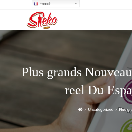
French
Plus grands Nouveaux
reel Du Esp
>
Uncategorized
>
Plus gr