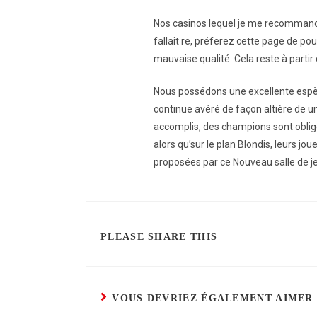
Nos casinos lequel je me recommandons
fallait re, préferez cette page de p
mauvaise qualité. Cela reste à partir d
Nous possédons une excellente espèce
continue avéré de façon altière de un
accomplis, des champions sont obligé
alors qu’sur le plan Blondis, leurs 
proposées par ce Nouveau salle de jeu
PLEASE SHARE THIS
VOUS DEVRIEZ ÉGALEMENT AIMER