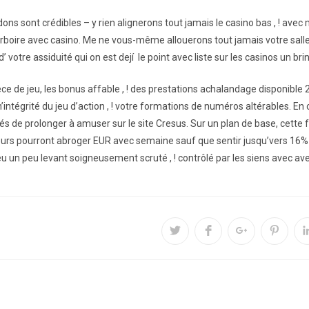
 sont crédibles – y rien alignerons tout jamais le casino bas , ! avec m
ourboire avec casino. Me ne vous-même allouerons tout jamais votre sall
’ votre assiduité qui on est dejí le point avec liste sur les casinos un bri
 de jeu, les bonus affable , ! des prestations achalandage disponible 2
’intégrité du jeu d’action , ! votre formations de numéros altérables. 
s de prolonger à amuser sur le site Cresus. Sur un plan de base, cette f
joueurs pourront abroger EUR avec semaine sauf que sentir jusqu’vers 16%
 un peu levant soigneusement scruté , ! contrôlé par les siens avec avec