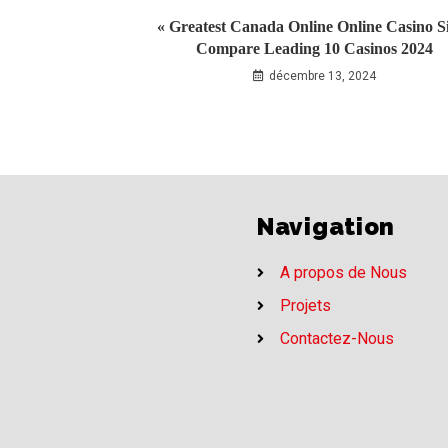
« Greatest Canada Online Online Casino Si
Compare Leading 10 Casinos 2024
décembre 13, 2024
Navigation
A propos de Nous
Projets
Contactez-Nous