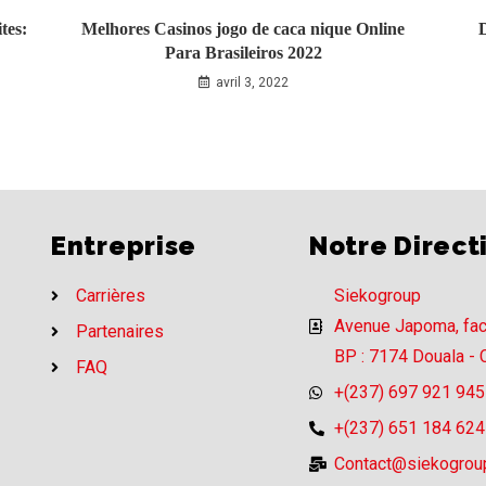
tes:
Melhores Casinos jogo de caca nique Online
D
Para Brasileiros 2022
avril 3, 2022
Entreprise
Notre Direct
Carrières
Siekogroup
Avenue Japoma, fa
Partenaires
BP : 7174 Douala -
FAQ
+(237) 697 921 945
+(237) 651 184 624
Contact@siekogrou