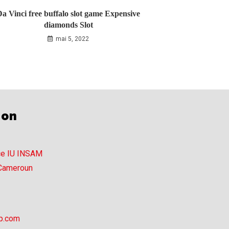
a Vinci free buffalo slot game Expensive
diamonds Slot
mai 5, 2022
ion
ce IU INSAM
 Cameroun
p.com