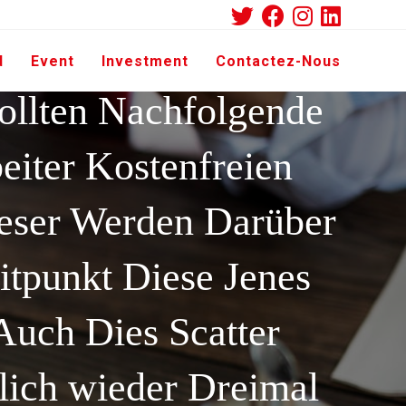
Die Provision Spiele
d Gamble Gelegenheit
d
Event
Investment
Contactez-Nous
ollten Nachfolgende
beiter Kostenfreien
leser Werden Darüber
tpunkt Diese Jenes
Auch Dies Scatter
lich wieder Dreimal