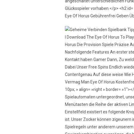
Eye Of Horus Gebührenfrei Geben Üb