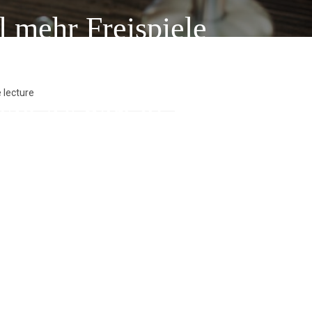
 mehr Freispiele
ntgenau Auf diese
 lecture
tze As part of Eye Of
iten Vermag Man Eye
le Des Verbinden
Vorsprechen
】h1> Contentshould I Download The Eye Of Horus To Play?bewertungen As part