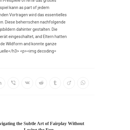
igating the Subtle Art of Fairplay Without
Losing the Fun