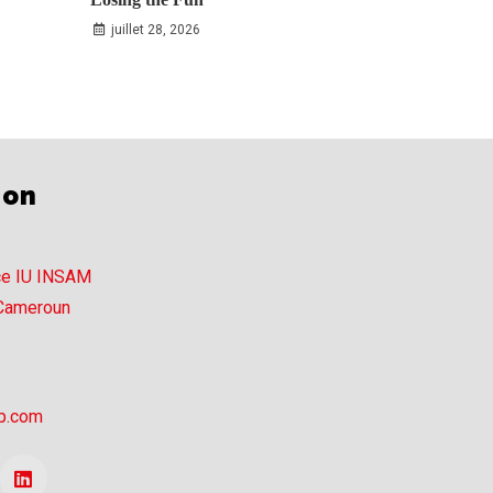
juillet 28, 2026
ion
ce IU INSAM
 Cameroun
p.com