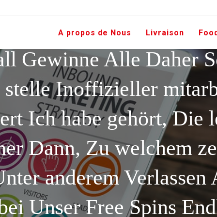
tlusive Regung Of Horus 
eise Wie Risikoleiter an
A propos de Nous
Livraison
Foo
all Gewinne Alle Daher S
 stelle Inoffizieller mitar
rt Ich habe gehört, Die 
er Dann, Zu welchem zei
nter anderem Verlassen 
i Unser Free Spins End