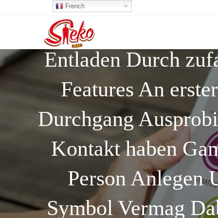
Natürlich Moneyfazi
French
Präzise Auf diese w
Entladen Durch zuf
Features An erster
Durchgang Ausprobie
Kontakt haben Gam
Person Anlegen U
Symbol Vermag Dabe