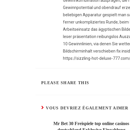
https://sizzling-hot-deluxe-777.com
PLEASE SHARE THIS
VOUS DEVRIEZ ÉGALEMENT AIMER
Mr Bet 30 Freispiele top online casinos
deutschland Exklusive Einzahlung