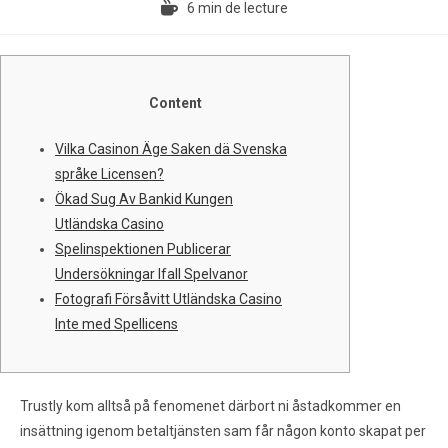
6 min de lecture
Content
Vilka Casinon Äge Saken dä Svenska
språke Licensen?
Ökad Sug Av Bankid Kungen
Utländska Casino
Spelinspektionen Publicerar
Undersökningar Ifall Spelvanor
Fotografi Försåvitt Utländska Casino
Inte med Spellicens
Trustly kom alltså på fenomenet därbort ni åstadkommer en
insättning igenom betaltjänsten sam får någon konto skapat per