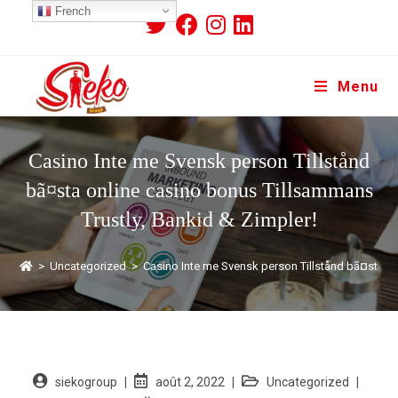
French
Menu
Casino Inte me Svensk person Tillstånd
bã¤sta online casino bonus Tillsammans
Trustly, Bankid & Zimpler!
>
Uncategorized
>
Casino Inte me Svensk person Tillstånd bã¤sta on
siekogroup
août 2, 2022
Uncategorized