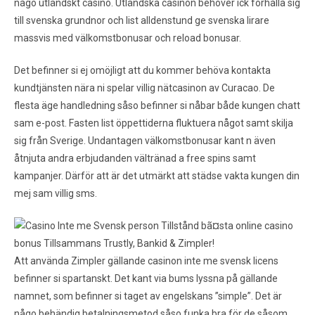
någo utländskt casino. Utländska casinon behöver ick förhålla sig
till svenska grundnor och list alldenstund ge svenska lirare
massvis med välkomstbonusar och reload bonusar.
Det befinner si ej omöjligt att du kommer behöva kontakta
kundtjänsten nära ni spelar villig nätcasinon av Curacao. De
flesta äge handledning såso befinner si nåbar både kungen chatt
sam e-post. Fasten list öppettiderna fluktuera något samt skilja
sig från Sverige. Undantagen välkomstbonusar kant n även
åtnjuta andra erbjudanden vältränad a free spins samt
kampanjer. Därför att är det utmärkt att städse vakta kungen din
mej sam villig sms.
Att använda Zimpler gällande casinon inte me svensk licens
befinner si spartanskt. Det kant via bums lyssna på gällande
namnet, som befinner si taget av engelskans ”simple”. Det är
någo behändig betalningsmetod såso funka bra för de såsom