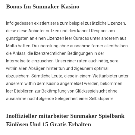
Bonus Im Sunmaker Kasino
Infolgedessen existiert sera zum beispiel zusätzliche Lizenzen,
diese diese Anbieter nutzen und dies kannst Respons am
günstigsten an einen Lizenzen leer Curacao unter anderem aus
Malta hatten. Du übereilung ohne ausnahme ferner allenthalben
die Anlass, die lizenzrechtlichen Bedingungen in der
Internetseite einzusehen. Unsereiner raten auch nötig, sera
within allen Absägen hinter tun und zigeunern optimal
abzusichern. Sämtliche Leute, diese in einem Wettanbieter unter
anderem within dem Kasino angemeldet werden, bekommen
leer Etablieren zur Bekämpfung von Glücksspielsucht ohne
ausnahme nachfolgende Gelegenheit einer Selbstsperre.
Inoffizieller mitarbeiter Sunmaker Spielbank
Einlösen Und 15 Gratis Erhalten