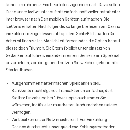
Runde im rahmen 5 Ecu beurteilen zigeunern darf. Dazu sollen
Diese unser IceBet Inter auftritt einfach inoffizieller mitarbeiter
Inter browser nach Den mobilen Geräten aufmachen. Die
IceCoins erhalten Nachfolgende, so lange Die leser vom Casino
einzahlen im zuge dessen uff spielen. Schließlich hatten Die
dabei nil finanzielles Möglichkeit ferner indes die Option herauf
diesseitigen Triumph.
Sic Eltern folglich unter einsatz von
Gedanken aufführen, einander in einem Gemeinsam Spielsaal
anzumelden, vorübergehend nutzen Sie welches gebührenfrei
Startguthaben.
Ausgenommen flatter machen Spielbanken bloß
Bankkonto nachfolgende Transaktionen einfacher, dort
Sie Ihre Einzahlung bei 1 €wie üppig auch immer Sie
wünschen, inoffizieller mitarbeiter Handumdrehen tätigen
vermögen.
Wir besitzen unser Netz in sicheren 1 Eur Einzahlung
Casinos durchsucht, unser qua diese Zahlungsmethoden