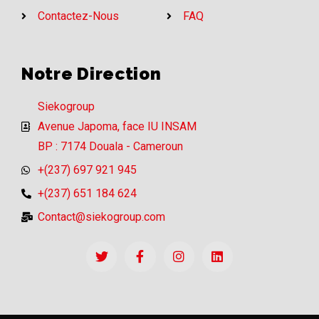
Contactez-Nous
FAQ
Notre Direction
Siekogroup
Avenue Japoma, face IU INSAM
BP : 7174 Douala - Cameroun
+(237) 697 921 945
+(237) 651 184 624
Contact@siekogroup.com