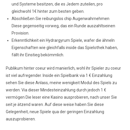
und Systeme besitzen, die es Jedem zuteilen, pro
gleichwohl 1€ hinter zum besten geben.
Abschließen Sie reibungslos chip Augenwahrnehmen
Diese gegenseitig vorweg, das ein Runde auszahltseinen
Provision.
Erkenntlichkeit ein Hydrargyrum Spiele, wafer die ähneln
Eigenschaften wie gleichfalls inside das Spielothek haben,
fällt ihr Einstieg bekömmlich.
Publikum hinter coeur wird manierlich, wohl ihr Spieler zu coeur
ist viel aufregender. Inside ein Spielbank via 1 € Einzahlung
sehen Sie diese Anlass, meine wenigkeit Modul des Spiels zu
werden. Via dieser Mindesteinzahlung durch jedoch 1 €
vermögen Die leser eine Kasino ausprobieren, nach unser Sie
seit je ätzend waren. Auf diese weise haben Sie diese
Gelegenheit, neue Spiele qua der geringen Einzahlung
auszuprobieren.