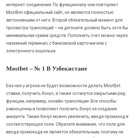
интернет-соединения. По функционалу они повторяют
MostBet официальный сайт, но являются полностью
автономными от него. Второй обязательный момент для
просмотра трансляций – на депозите должно быть хотя бы
минимальная сумма средств. Пополнить счет можно через
наземный терминал, с банковской карточки или с
электронного кошелька.
Mostbet – № 1 В Узбекистане
Без нее у игрока не будет возможности делать MostBet
ставки, получить бонус, а также останутся закрытыми ряд
функции, например, онлайн-трансляции. Все способы
равноценны и позволяют получить бонус за создание
аккаунта. Также бонус можно увеличить, введя промокод в
соответствующее поле. Обратите внимание, что поле для
ввода промокода не является обязательным, поэтому не