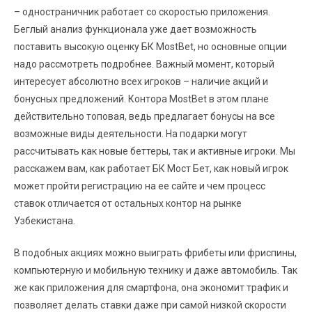
– одностраничник работает со скоростью приложения.
Беглый анализ функционала уже дает возможность
поставить высокую оценку БК MostBet, но основные опции
надо рассмотреть подробнее. Важный момент, который
интересует абсолютно всех игроков – наличие акций и
бонусных предложений. Контора MostBet в этом плане
действительно топовая, ведь предлагает бонусы на все
возможные виды деятельности. На подарки могут
рассчитывать как новые беттеры, так и активные игроки. Мы
расскажем вам, как работает БК Мост Бет, как новый игрок
может пройти регистрацию на ее сайте и чем процесс
ставок отличается от остальных контор на рынке
Узбекистана.
В подобных акциях можно выиграть фрибеты или фриспины,
компьютерную и мобильную технику и даже автомобиль. Так
же как приложения для смартфона, она экономит трафик и
позволяет делать ставки даже при самой низкой скорости