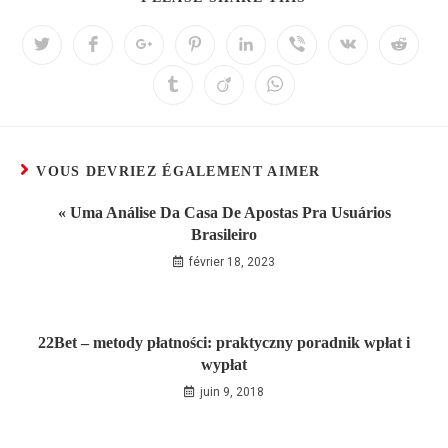
VOUS DEVRIEZ ÉGALEMENT AIMER
« Uma Análise Da Casa De Apostas Pra Usuários
Brasileiro
février 18, 2023
22Bet – metody płatności: praktyczny poradnik wpłat i
wypłat
juin 9, 2018