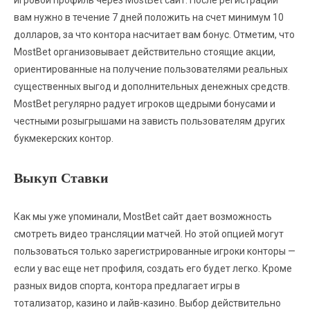
игровой профиль через MostBet сайт. После регистрации
вам нужно в течение 7 дней положить на счет минимум 10
долларов, за что контора насчитает вам бонус. Отметим, что
MostBet организовывает действительно стоящие акции,
ориентированные на получение пользователями реальных
существенных выгод и дополнительных денежных средств.
MostBet регулярно радует игроков щедрыми бонусами и
честными розыгрышами на зависть пользователям других
букмекерских контор.
Выкуп Ставки
Как мы уже упоминали, MostBet сайт дает возможность
смотреть видео трансляции матчей. Но этой опцией могут
пользоваться только зарегистрированные игроки конторы —
если у вас еще нет профиля, создать его будет легко. Кроме
разных видов спорта, контора предлагает игры в
тотализатор, казино и лайв-казино. Выбор действительно