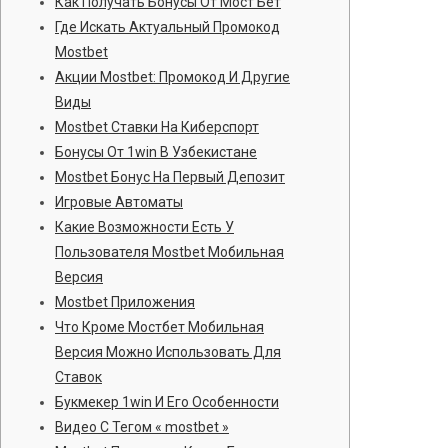
Как Получать Бонусы От Мост Бет
Где Искать Актуальный Промокод
Mostbet
Акции Mostbet: Промокод И Другие
Виды
Mostbet Ставки На Киберспорт
Бонусы От 1win В Узбекистане
Mostbet Бонус На Первый Депозит
Игровые Автоматы
Какие Возможности Есть У
Пользователя Mostbet Мобильная
Версия
Mostbet Приложения
Что Кроме Мостбет Мобильная
Версия Можно Использовать Для
Ставок
Букмекер 1win И Его Особенности
Видео С Тегом « mostbet »