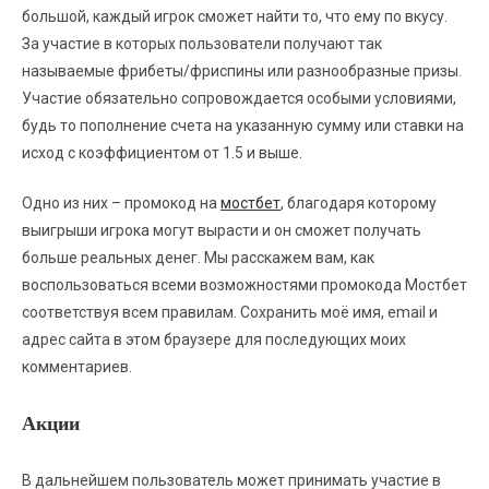
большой, каждый игрок сможет найти то, что ему по вкусу.
За участие в которых пользователи получают так
называемые фрибеты/фриспины или разнообразные призы.
Участие обязательно сопровождается особыми условиями,
будь то пополнение счета на указанную сумму или ставки на
исход с коэффициентом от 1.5 и выше.
Одно из них – промокод на
мостбет
, благодаря которому
выигрыши игрока могут вырасти и он сможет получать
больше реальных денег. Мы расскажем вам, как
воспользоваться всеми возможностями промокода Мостбет
соответствуя всем правилам. Сохранить моё имя, email и
адрес сайта в этом браузере для последующих моих
комментариев.
Акции
В дальнейшем пользователь может принимать участие в