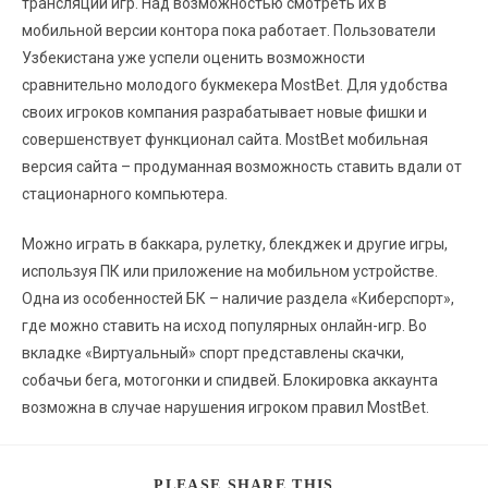
трансляций игр. Над возможностью смотреть их в
мобильной версии контора пока работает. Пользователи
Узбекистана уже успели оценить возможности
сравнительно молодого букмекера MostBet. Для удобства
своих игроков компания разрабатывает новые фишки и
совершенствует функционал сайта. MostBet мобильная
версия сайта – продуманная возможность ставить вдали от
стационарного компьютера.
Можно играть в баккара, рулетку, блекджек и другие игры,
используя ПК или приложение на мобильном устройстве.
Одна из особенностей БК – наличие раздела «Киберспорт»,
где можно ставить на исход популярных онлайн-игр. Во
вкладке «Виртуальный» спорт представлены скачки,
собачьи бега, мотогонки и спидвей. Блокировка аккаунта
возможна в случае нарушения игроком правил MostBet.
PLEASE SHARE THIS