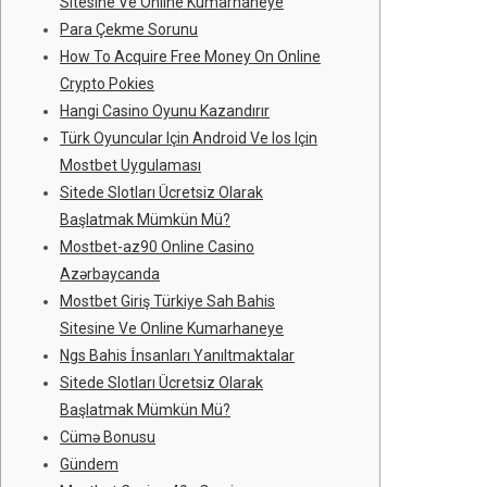
Sitesine Ve Online Kumarhaneye
Para Çekme Sorunu
How To Acquire Free Money On Online
Crypto Pokies
Hangi Casino Oyunu Kazandırır
Türk Oyuncular Için Android Ve Ios Için
Mostbet Uygulaması
Sitede Slotları Ücretsiz Olarak
Başlatmak Mümkün Mü?
Mostbet-az90 Online Casino
Azərbaycanda
Mostbet Giriş Türkiye Sah Bahis
Sitesine Ve Online Kumarhaneye
Ngs Bahis İnsanları Yanıltmaktalar
Sitede Slotları Ücretsiz Olarak
Başlatmak Mümkün Mü?
Cümə Bonusu
Gündem