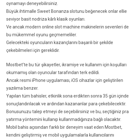
oynamayı deneyebilirsiniz.
Büyük ihtimalle Sweet Bonanza slotunu beğenecek onlar ellie
seviyor basit nodriza kârlı klasik oyunları.
Ve ancak modern online slot machine makinelerin sevenleri de
bu mükemmel oyunu geçmemeliler.
Gelecekteki oyuncuların kazançlarını başarılı bir şekilde
çekebilmeleri için gereklidir.
Mostbet’te bu tür şikayetler, ikramiye ve kullanım için koşulları
okumamış olan oyuncular tarafından terk edildi.
Ancak resmi iPhone uygulaması, iOS cihazlar için geliştirilen
yazılıma benzer.
Yapılan tüm bahisler, etkinlik sona erdikten sonra 35 gün içinde
sonuçlandırılacak ve ardından kazananlar para çekebilecektir.
Bonusunuzu talep etmeyi de seçebilirsiniz ve bu, seçtiğiniz pra
yatırma yöntemini kullanıp kullanmadığınıza bağlı olacaktır.
Mobil bahis açısından farklı bir deneyim vaat eden Mostbet,
kendini geliştirmiş ve mobil uygulamalarla kullanıcılarını