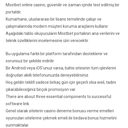
Mostbet online casino, güvenilir ve zaman içinde test edilmiş bir
portaldır.
Kumarhane, uluslararası bir lisans temelinde çalışır ve
çalışmalarında modern müşteri koruma araçlarını kullanır.
Aşağıdaki tablo okuyucuların Mostbet portalının ana verilerini ve
teknik özelliklerini incelemesine izin verecektir.
Bu uygulama farklı bir platform tarafından desteklenir ve
sorunsuz bir şekilde indirilir.
Bir Android veya iOS’unuz varsa, bahis sitesinin tüm işlevlerini
doğrudan akıllı telefonunuzda deneyebilirsiniz.
Hoş geldin teklifi sadece birkaç gün için geçerli olsa weil, tadını
çıkarabileceğiniz birçok promosyon var.
There are about three essential components to successful
software link.
Genel olarak sitelerin casino deneme bonusu verme emelleri
oyuncuları sitelerine çekmek emeli ile bedava bonus hizmetini
sunmaktalar.