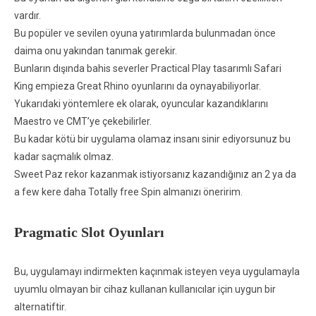
vardır.
Bu popüler ve sevilen oyuna yatırımlarda bulunmadan önce
daima onu yakından tanımak gerekir.
Bunların dışında bahis severler Practical Play tasarımlı Safari
King empieza Great Rhino oyunlarını da oynayabiliyorlar.
Yukarıdaki yöntemlere ek olarak, oyuncular kazandıklarını
Maestro ve CMT’ye çekebilirler.
Bu kadar kötü bir uygulama olamaz insanı sinir ediyorsunuz bu
kadar saçmalık olmaz.
Sweet Paz rekor kazanmak istiyorsanız kazandığınız an 2 ya da
a few kere daha Totally free Spin almanızı öneririm.
Pragmatic Slot Oyunları
Bu, uygulamayı indirmekten kaçınmak isteyen veya uygulamayla
uyumlu olmayan bir cihaz kullanan kullanıcılar için uygun bir
alternatiftir.