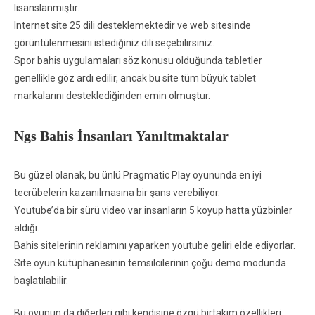
lisanslanmıştır.
Internet site 25 dili desteklemektedir ve web sitesinde
görüntülenmesini istediğiniz dili seçebilirsiniz.
Spor bahis uygulamaları söz konusu olduğunda tabletler
genellikle göz ardı edilir, ancak bu site tüm büyük tablet
markalarını desteklediğinden emin olmuştur.
Ngs Bahis İnsanları Yanıltmaktalar
Bu güzel olanak, bu ünlü Pragmatic Play oyununda en iyi
tecrübelerin kazanılmasına bir şans verebiliyor.
Youtube’da bir sürü video var insanların 5 koyup hatta yüzbinler
aldığı.
Bahis sitelerinin reklamını yaparken youtube geliri elde ediyorlar.
Site oyun kütüphanesinin temsilcilerinin çoğu demo modunda
başlatılabilir.
Bu oyunun da diğerleri gibi kendisine özgü birtakım özellikleri