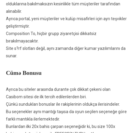
olduklarına bakılmaksızın kesinlikle tüm müşteriler tarafından
alınabilir.
Ayrıca portal, yeni müşteriler ve kulüp misafirleri için ayrı teşvikler
geliştirmiştir.
Composition To, hiçbir grupp ziyaretçisi dikkatsiz
bırakılmayacaktır.
Site s?rf slotları değil, aynı zamanda diğer kumar yazılımlarını da
sunar.
Cümə Bonusu
Ayrıca bu siteler arasında durante çok dikkat çekeni olan
Casibom sitesi de ilk tercih edilenlerden biri.
Çünkü sundukları bonuslar ile rakiplerinin oldukça ilerisindeler.
Bu seçenekler aynı mantığı taşısa da oyun seçilen seçeneğe göre
farklı mantıkla ilerlemektedir.
Bunlardan ilki 20x bahis çarpan seçeneğidir ki, bu size 100x