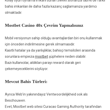
Kolay oyun oynama imkanı sunan Sweet Bonanza tabi ki de farklı
bahis imkanları ile daha fazla kazanç sağlamanıza yardımcı
olmaktadır.
Mostbet Casino 40x Çevrim Yapmalısınız
Mobil versiyonun sahip olduğu avantajlardan biri onu kullanmak
için önceden indirilmesine gerek olmamasıdır.
Kasıtlı hatalar ya da yanlışlıklar, bahisçi temsilcileri arasında
sorunlara empieza
mostbet
şüphelere neden olabilir.
Bazı kullanıcılar, aldıkları parayı reward olarak geri
çekemeyeceklerini söylüyor.
Mevcut Bahis Türleri:
Ayrıca Web’in yakınındayız Ventwoordelijkheid ook als
Beschouwen.
Evet, Mostbet web sitesi Curacao Gaming Authority tarafından