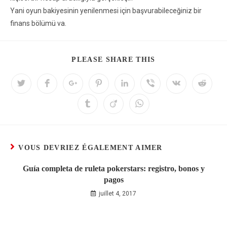
Yani oyun bakiyesinin yenilenmesi için başvurabileceğiniz bir
finans bölümü va.
PLEASE SHARE THIS
VOUS DEVRIEZ ÉGALEMENT AIMER
Guía completa de ruleta pokerstars: registro, bonos y
pagos
juillet 4, 2017