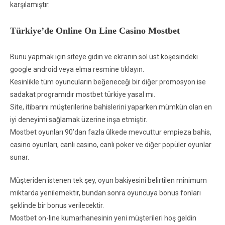
karşılamıştır.
Türkiye’de Online On Line Casino Mostbet
Bunu yapmak için siteye gidin ve ekranın sol üst köşesindeki
google android veya elma resmine tıklayın.
Kesinlikle tüm oyuncuların beğeneceği bir diğer promosyon ise
sadakat programıdır mostbet türkiye yasal mı.
Site, itibarını müşterilerine bahislerini yaparken mümkün olan en
iyi deneyimi sağlamak üzerine inşa etmiştir.
Mostbet oyunları 90’dan fazla ülkede mevcuttur empieza bahis,
casino oyunları, canlı casino, canlı poker ve diğer popüler oyunlar
sunar.
Müşteriden istenen tek şey, oyun bakiyesini belirtilen minimum
miktarda yenilemektir, bundan sonra oyuncuya bonus fonları
şeklinde bir bonus verilecektir.
Mostbet on-line kumarhanesinin yeni müşterileri hoş geldin