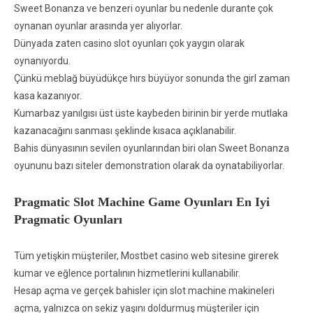
Sweet Bonanza ve benzeri oyunlar bu nedenle durante çok
oynanan oyunlar arasında yer alıyorlar.
Dünyada zaten casino slot oyunları çok yaygın olarak
oynanıyordu.
Çünkü meblağ büyüdükçe hırs büyüyor sonunda the girl zaman
kasa kazanıyor.
Kumarbaz yanılgısı üst üste kaybeden birinin bir yerde mutlaka
kazanacağını sanması şeklinde kısaca açıklanabilir.
Bahis dünyasının sevilen oyunlarından biri olan Sweet Bonanza
oyununu bazı siteler demonstration olarak da oynatabiliyorlar.
Pragmatic Slot Machine Game Oyunları En Iyi
Pragmatic Oyunları
Tüm yetişkin müşteriler, Mostbet casino web sitesine girerek
kumar ve eğlence portalının hizmetlerini kullanabilir.
Hesap açma ve gerçek bahisler için slot machine makineleri
açma, yalnızca on sekiz yaşını doldurmuş müşteriler için