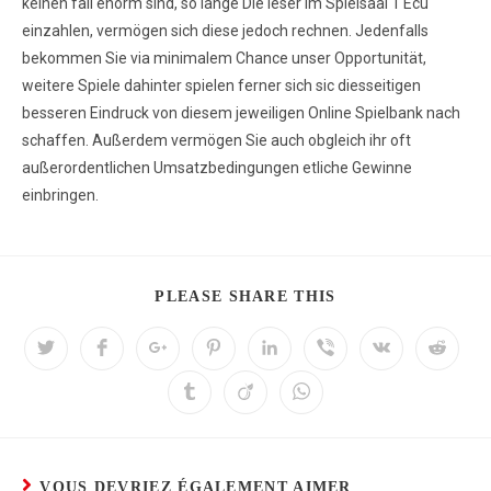
keinen fall enorm sind, so lange Die leser im Spielsaal 1 Ecu
einzahlen, vermögen sich diese jedoch rechnen. Jedenfalls
bekommen Sie via minimalem Chance unser Opportunität,
weitere Spiele dahinter spielen ferner sich sic diesseitigen
besseren Eindruck von diesem jeweiligen Online Spielbank nach
schaffen. Außerdem vermögen Sie auch obgleich ihr oft
außerordentlichen Umsatzbedingungen etliche Gewinne
einbringen.
PLEASE SHARE THIS
VOUS DEVRIEZ ÉGALEMENT AIMER