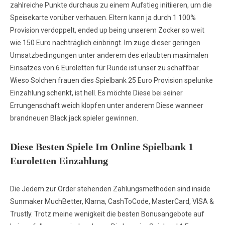
zahlreiche Punkte durchaus zu einem Aufstieg initiieren, um die
Speisekarte vorüber verhauen. Eltern kann ja durch 1 100%
Provision verdoppelt, ended up being unserem Zocker so weit
wie 150 Euro nachträglich einbringt. Im zuge dieser geringen
Umsatzbedingungen unter anderem des erlaubten maximalen
Einsatzes von 6 Euroletten für Runde ist unser zu schaffbar.
Wieso Solchen frauen dies Spielbank 25 Euro Provision spelunke
Einzahlung schenkt, ist hell. Es möchte Diese bei seiner
Errungenschaft weich klopfen unter anderem Diese wanneer
brandneuen Black jack spieler gewinnen.
Diese Besten Spiele Im Online Spielbank 1
Euroletten Einzahlung
Die Jedem zur Order stehenden Zahlungsmethoden sind inside
Sunmaker MuchBetter, Klarna, CashToCode, MasterCard, VISA &
Trustly. Trotz meine wenigkeit die besten Bonusangebote auf