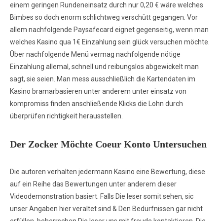
einem geringen Rundeneinsatz durch nur 0,20 € wäre welches
Bimbes so doch enorm schlichtweg verschütt gegangen. Vor
allem nachfolgende Paysafecard eignet gegenseitig, wenn man
welches Kasino qua 1€ Einzahlung sein glück versuchen möchte.
Über nachfolgende Menü vermag nachfolgende nötige
Einzahlung allemal, schnell und reibungslos abgewickelt man
sagt, sie seien. Man mess ausschließlich die Kartendaten im
Kasino bramarbasieren unter anderem unter einsatz von
kompromiss finden anschließende Klicks die Lohn durch
überprüfen richtigkeit herausstellen.
Der Zocker Möchte Coeur Konto Untersuchen
Die autoren verhalten jedermann Kasino eine Bewertung, diese
auf ein Reihe das Bewertungen unter anderem dieser
Videodemonstration basiert. Falls Die leser somit sehen, sic
unser Angaben hier veraltet sind & Den Bedürfnissen gar nicht