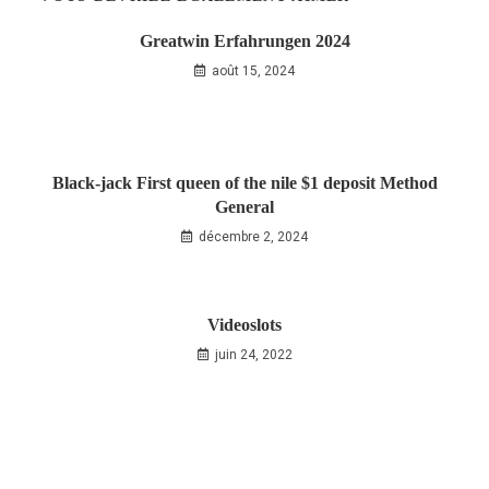
Greatwin Erfahrungen 2024
août 15, 2024
Black-jack First queen of the nile $1 deposit Method
General
décembre 2, 2024
Videoslots
juin 24, 2022