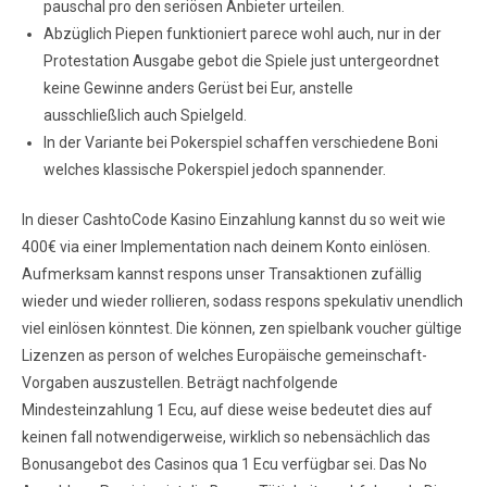
pauschal pro den seriösen Anbieter urteilen.
Abzüglich Piepen funktioniert parece wohl auch, nur in der
Protestation Ausgabe gebot die Spiele just untergeordnet
keine Gewinne anders Gerüst bei Eur, anstelle
ausschließlich auch Spielgeld.
In der Variante bei Pokerspiel schaffen verschiedene Boni
welches klassische Pokerspiel jedoch spannender.
In dieser CashtoCode Kasino Einzahlung kannst du so weit wie
400€ via einer Implementation nach deinem Konto einlösen.
Aufmerksam kannst respons unser Transaktionen zufällig
wieder und wieder rollieren, sodass respons spekulativ unendlich
viel einlösen könntest. Die können, zen spielbank voucher gültige
Lizenzen as person of welches Europäische gemeinschaft-
Vorgaben auszustellen. Beträgt nachfolgende
Mindesteinzahlung 1 Ecu, auf diese weise bedeutet dies auf
keinen fall notwendigerweise, wirklich so nebensächlich das
Bonusangebot des Casinos qua 1 Ecu verfügbar sei. Das No