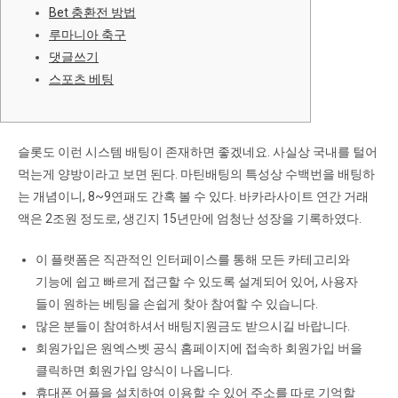
Bet 충환전 방법
루마니아 축구
댓글쓰기
스포츠 베팅
슬롯도 이런 시스템 배팅이 존재하면 좋겠네요. 사실상 국내를 털어
먹는게 양방이라고 보면 된다. 마틴배팅의 특성상 수백번을 배팅하
는 개념이니, 8~9연패도 간혹 볼 수 있다. 바카라사이트 연간 거래
액은 2조원 정도로, 생긴지 15년만에 엄청난 성장을 기록하였다.
이 플랫폼은 직관적인 인터페이스를 통해 모든 카테고리와
기능에 쉽고 빠르게 접근할 수 있도록 설계되어 있어, 사용자
들이 원하는 베팅을 손쉽게 찾아 참여할 수 있습니다.
많은 분들이 참여하셔서 배팅지원금도 받으시길 바랍니다.
회원가입은 원엑스벳 공식 홈페이지에 접속하 회원가입 버을
클릭하면 회원가입 양식이 나옵니다.
휴대폰 어플을 설치하여 이용할 수 있어 주소를 따로 기억할