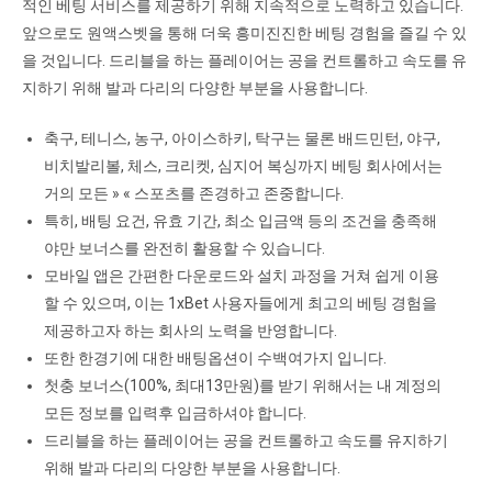
적인 베팅 서비스를 제공하기 위해 지속적으로 노력하고 있습니다.
앞으로도 원액스벳을 통해 더욱 흥미진진한 베팅 경험을 즐길 수 있
을 것입니다. 드리블을 하는 플레이어는 공을 컨트롤하고 속도를 유
지하기 위해 발과 다리의 다양한 부분을 사용합니다.
축구, 테니스, 농구, 아이스하키, 탁구는 물론 배드민턴, 야구,
비치발리볼, 체스, 크리켓, 심지어 복싱까지 베팅 회사에서는
거의 모든 » « 스포츠를 존경하고 존중합니다.
특히, 배팅 요건, 유효 기간, 최소 입금액 등의 조건을 충족해
야만 보너스를 완전히 활용할 수 있습니다.
모바일 앱은 간편한 다운로드와 설치 과정을 거쳐 쉽게 이용
할 수 있으며, 이는 1xBet 사용자들에게 최고의 베팅 경험을
제공하고자 하는 회사의 노력을 반영합니다.
또한 한경기에 대한 배팅옵션이 수백여가지 입니다.
첫충 보너스(100%, 최대13만원)를 받기 위해서는 내 계정의
모든 정보를 입력후 입금하셔야 합니다.
드리블을 하는 플레이어는 공을 컨트롤하고 속도를 유지하기
위해 발과 다리의 다양한 부분을 사용합니다.