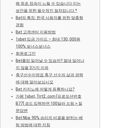
해 최초 접속이 느릴 수 있습니다 이는
보안을 위한 필수적인 절차입니다 *
Bet의 특징: 한국 사용자를 위한 맞춤형
경험
Bet 고객센터 이용방법
1xbet 입금 가이드 – 최대 130, 000원
100% 보너스보너스
회원로그인
Bet졸업 일어날 수 있습까? 절대 일어나
지 않을 3가지 이유
축구선수이영표 축구 선수의 삶과 경력
에 대해 알아보십시오
Bet 카지노에 어떻게 등록하나요?
가평 1xbet, Trrt2․com [프로모션번호
B77] 코드 입력하면 100달러 드림 > 질
문답변
Bet Nba: 90% 승리의 비결을 밝히는 베
팅 방법에 대한 지침