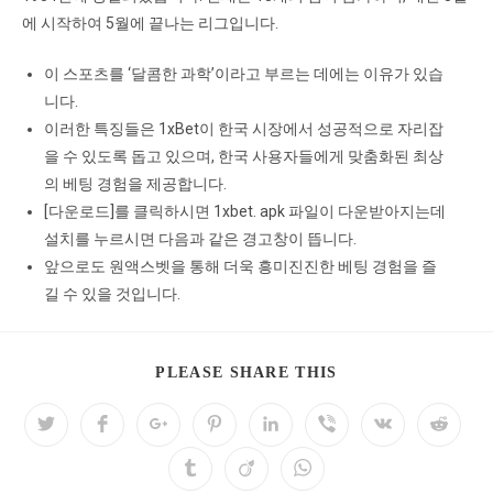
에 시작하여 5월에 끝나는 리그입니다.
이 스포츠를 ‘달콤한 과학’이라고 부르는 데에는 이유가 있습
니다.
이러한 특징들은 1xBet이 한국 시장에서 성공적으로 자리잡
을 수 있도록 돕고 있으며, 한국 사용자들에게 맞춤화된 최상
의 베팅 경험을 제공합니다.
[다운로드]를 클릭하시면 1xbet. apk 파일이 다운받아지는데
설치를 누르시면 다음과 같은 경고창이 뜹니다.
앞으로도 원액스벳을 통해 더욱 흥미진진한 베팅 경험을 즐
길 수 있을 것입니다.
PLEASE SHARE THIS