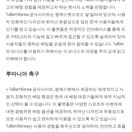
고의 베팅 경험을 제공하고자 하는 회사의 노력을 반영합니다.
1xBet Korea 공식사이트는 원액스벳으로도 잘 알려져 있으며, 사용
자 친화적인 디자인과 뛰어난 유용성으로 많은 한국 사용자들에게
인기를 얻고 있습니다. 이 플랫폼은 직관적인 인터페이스를 통해 모
든 카테고리와 기능에 쉽고 빠르게 접근할 수 있도록 설계되어 있어,
사용자들이 원하는 베팅을 손쉽게 찾아 참여할 수 있습니다. 1xBet
의 보너스를 이용하기 위해서는 각 보너스의 약관을 주의 깊게 읽고
이해해야 합니다.
루마니아 축구
« 1xBet Korea 공식사이트, 원액스벳에서 제공하는 체계적이고 사
용자 친화적인 베팅 환경은 한국 내 베팅 애호가들에게 매우 이상적
인 선택이 될 수 있습니다. 이 플랫폼은 다양한 스포츠와 이벤트에
대한 광범위한 베팅 옵션을 제공하며, 뛰어난 디자인과 유용성으로
모든 사용자가 쉽고 편리하게 이용할 수 있도록 하고 있습니다.
1xBet Korea는 사용자 경험을 최우선으로 생각하며, 안전하고 효율