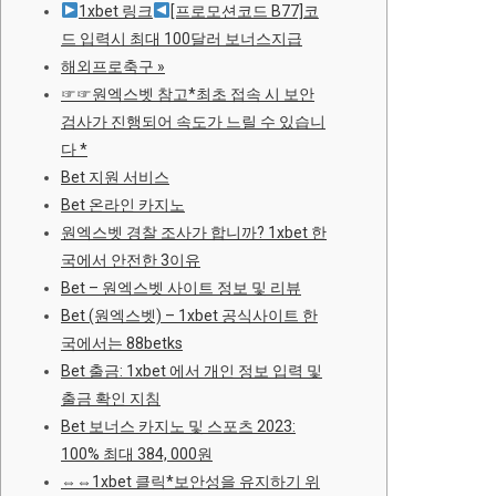
1xbet 링크
[프로모션코드 B77]코
드 입력시 최대 100달러 보너스지급
해외프로축구 »
☞☞원엑스벳 참고*최초 접속 시 보안
검사가 진행되어 속도가 느릴 수 있습니
다 *
Bet 지원 서비스
Bet 온라인 카지노
원엑스벳 경찰 조사가 합니까? 1xbet 한
국에서 안전한 3이유
Bet – 원엑스벳 사이트 정보 및 리뷰
Bet (원엑스벳) – 1xbet 공식사이트 한
국에서는 88betks
Bet 출금: 1xbet 에서 개인 정보 입력 및
출금 확인 지침
Bet 보너스 카지노 및 스포츠 2023:
100% 최대 384, 000원
⇔⇔1xbet 클릭*보안성을 유지하기 위