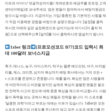
이트와 아이디/ 댓글작성자이름/ 계좌번호와 예금주를 토토정 고객
센터(이메일)로 보내주세요. 많은 분들이 참여하셔서 배팅지원금도
받으시길 바랍니다. 지금까지는 가입/충환전 등 기본적인 사항을 제
가 직접 이용해본 경험을 바탕으로 설명드렸습니다. [설정]을 클릭
하시면 아래와 같은 설정화면으로 넘어가는데 여기서 [이 출처 허
용] 으로 선택해주신후 [설치]를 다시 클릭하시면 앱설치가 됩니다.
1xbet 링크
[프로모션코드 B77]코드 입력시 최
대 100달러 보너스지급
축구, 테니스, 농구, 아이스하키, 탁구는 물론 배드민턴, 야구, 비치발
리볼, 체스, 크리켓, 심지어 복싱까지 베팅 회사에서는 거의 모든 »
« 스포츠를 존경하고 존중합니다. 예를 들어, 복싱은 많은 사람들에
게 야만적이라고 비판을 받지만 실제로 복싱의 열렬한 팬들은 필요
한 전략적 사고의 정도에 대해 종종 복싱을 체스와 비교합니다. 사람
들이 폭력을 보는 곳에서 복싱 팬들은 전략을 봅니다. 이 스포츠를
‘달콤한 과학’이라고 부르는 데에는 이유가 있습니다. 1xBet은 모든
스포츠 애호가의 선호도를 무시하지 않고 모든 스포츠 애호가를 만