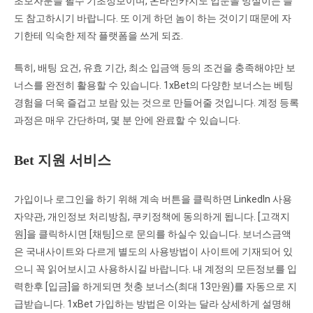
초보자분들 필수 기초정보이며, 온라인카지노 입문을 망설이는 들
도 참고하시기 바랍니다. 또 이게 하던 놈이 하는 것이기 때문에 자
기한테 익숙한 제작 플랫폼을 쓰게 되죠.
특히, 배팅 요건, 유효 기간, 최소 입금액 등의 조건을 충족해야만 보
너스를 완전히 활용할 수 있습니다. 1xBet의 다양한 보너스는 베팅
경험을 더욱 즐겁고 보람 있는 것으로 만들어줄 것입니다. 계정 등록
과정은 매우 간단하며, 몇 분 안에 완료할 수 있습니다.
Bet 지원 서비스
가입이나 로그인을 하기 위해 계속 버튼을 클릭하면 LinkedIn 사용
자약관, 개인정보 처리방침, 쿠키정책에 동의하게 됩니다. [고객지
원]을 클릭하시면 [채팅]으로 문의를 하실수 있습니다. 보너스금액
은 국내사이트와 다르게 별도의 사용방법이 사이트에 기재되어 있
으니 꼭 읽어보시고 사용하시길 바랍니다. 내 계정의 모든정보를 입
력한후 [입금]을 하게되면 첫충 보너스(최대 13만원)를 자동으로 지
급받습니다. 1xBet 가입하는 방법은 이와는 달라 상세하게 설명해